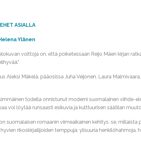
EHET ASIALLA
Helena Ylänen
elokuvan voittoja on, että poiketessaan Reijo Mäen kirjan ratkai
lihyvää.”
s Aleksi Mäkelä, pääosissa Juha Veijonen, Laura Malmivaara,
simmäinen todella onnistunut moderni suomalainen viihde-elok
aa voi löytää runsaasti esikuvia ja kulttuurisen säätilan muut
 on suomalaisen romaanin viimeaikainen kehitys, se, millaista p
a hyvien rikoskirjailijoiden temppuja: ylisuuria henkilöhahmoja, 