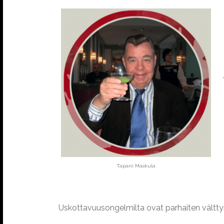
Tapani Maskula
Uskottavuusongelmilta ovat parhaiten välttyn