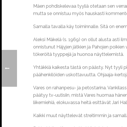
Mäen pohdiskelevaa tyyliä otetaan sen verra
mutta se onnistuu myös hauskasti komment
Samalla tavalla käy toiminnalle. Sitä on enem
Aleksi Mäkelä (s. 1969) on ollut alusta asti 
onnistunut Häjyjen jätkien ja Pahojen poikien
tökeröitä tyyppejä ja huonoa näyttelemistä.
Yhtäkkiä kaikesta tästä on päästy. Nyt tyyli
päähenkilöiden uskottavuutta. Ohjaaja-kertoj
Vares on rahanpesu- ja petostarina. Vankila
päätyy tv-uutisiin, mistä Vares huomaa häne
liikemiehiä, elokuvassa heitä esittävät Jari H
Kaikki muut näyttelevät streitimmin ja sama