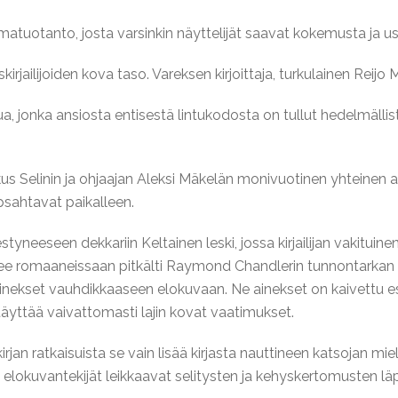
matuotanto, josta varsinkin näyttelijät saavat kokemusta ja u
irjailijoiden kova taso. Vareksen kirjoittaja, turkulainen Reijo
ua, jonka ansiosta entisestä lintukodosta on tullut hedelmällist
kus Selinin ja ohjaajan Aleksi Mäkelän monivuotinen yhteinen a
psahtavat paikalleen.
neeseen dekkariin Keltainen leski, jossa kirjailijan vakituine
lee romaaneissaan pitkälti Raymond Chandlerin tunnontarkan 
nekset vauhdikkaaseen elokuvaan. Ne ainekset on kaivettu esii
 täyttää vaivattomasti lajin kovat vaatimukset.
rjan ratkaisuista se vain lisää kirjasta nauttineen katsojan miel
i elokuvantekijät leikkaavat selitysten ja kehyskertomusten l