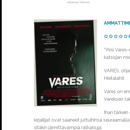
Helena Ylänen
AMMATTIMI
✩ ✩ ✩ ✩ ✩ 
”Yksi Vares-
katsojan mie
VARES, ohjau
Hietalahti
Vares on en
Vareksen tak
Ihan tärkein
kirjailijat ovat saaneet juttuihinsa seuraamall
sitäkin jännittävämpiä ratkaisuja.