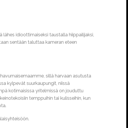
lähes idioottimaiseksi taustalla hiippailijaksi,
tetaan sentään taluttaa kameran eteen
sti havumaisemaamme, sillä harvaan asutusta
sa kylpevät suurkaupungit, niissä
npä kotimaisissa yritelmissä on jouduttu
otekoisiin temppuihin tai kulisseihin, kun
ta.
laisyhteisöön.