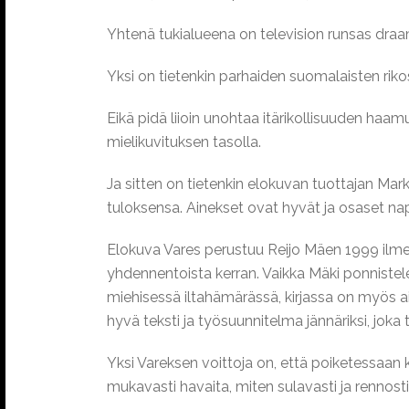
Yhtenä tukialueena on television runsas draa
Yksi on tietenkin parhaiden suomalaisten rikosk
Eikä pidä liioin unohtaa itärikollisuuden haam
mielikuvituksen tasolla.
Ja sitten on tietenkin elokuvan tuottajan Mar
tuloksensa. Ainekset ovat hyvät ja osaset na
Elokuva Vares perustuu Reijo Mäen 1999 ilmesty
yhdennentoista kerran. Vaikka Mäki ponniste
miehisessä iltahämärässä, kirjassa on myös ai
hyvä teksti ja työsuunnitelma jännäriksi, joka
Yksi Vareksen voittoja on, että poiketessaan ki
mukavasti havaita, miten sulavasti ja rennost