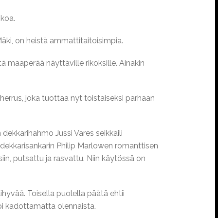
skoa.
 Mäki, on heistä ammattitaitoisimpia.
ä maaperää näyttäville rikoksille. Ainakin
herrus, joka tuottaa nyt toistaiseksi parhaan
n dekkarihahmo Jussi Vares seikkaili
dekkarisankarin Philip Marlowen romanttisen
n, putsattu ja rasvattu. Niin käytössä on
ihyvää. Toisella puolella päätä ehtii
äpi kadottamatta olennaista.