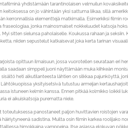
intafilminä yhdistämään tarantinolaisen velmuilun kovaksikeit
keitoksessa on jo vähintään yksi sattuma liikaa, sillä amerikk
ään kerronnallisia elementtejä matkimalla. Esimerkiksi filmin 
ta fraseologiaa, jonka mainosmaiset nokkeluudet katsoja hoksa
isi. Myi sitten sielunsa paholaiselle. Koukussa rahaan ja seksi
, niiden sepustelut katkaisevat joka kerta tarinan visuaalise
rjoista opittuun ilmaisuun, jossa vuorotellen seurataan eri he
omalla saadaan simppeli juoni näyttämään muka kiihkeän monis
 sisältö heti alkutilanteesta lähtien on silkkaa pajunköyttä, 
 Lähtökuopissa yksityisetsivä tutustuu armeijan kertausharjoit
a istuneen kelmin kanssa. Ennen pitkää kolmikko loikkii luk
kuria ei aikuiskatsoja purematta niele.
at toteutuksessa panostaneet paljon huvittavien roistojen vara
häiriytyneenä sadistina. Muilta osin filmin karkea roolijako 
lirttaillessa himokkaina vamppeina. Itse asiassa elokuvan pökk