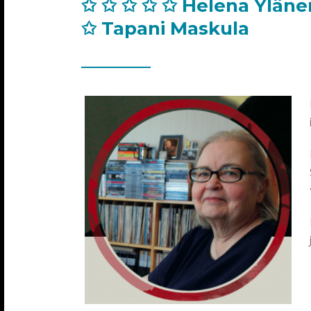
✩ ✩ ✩ ✩ ✩ Helena Yläne
✩ Tapani Maskula