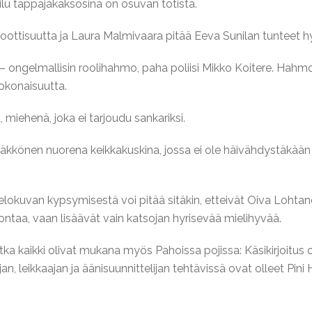
ilu tappajakaksosina on osuvan totista.
eroottisuutta ja Laura Malmivaara pitää Eeva Sunilan tunteet hy
 – ongelmallisin roolihahmo, paha poliisi Mikko Koitere. Hah
kokonaisuutta.
miehenä, joka ei tarjoudu sankariksi.
kkönen nuorena keikkakuskina, jossa ei ole häivähdystäkään j
lokuvan kypsymisestä voi pitää sitäkin, etteivät Oiva Lohtand
ontaa, vaan lisäävät vain katsojan hyrisevää mielihyvää.
otka kaikki olivat mukana myös Pahoissa pojissa: Käsikirjoitus
an, leikkaajan ja äänisuunnittelijan tehtävissä ovat olleet Pin