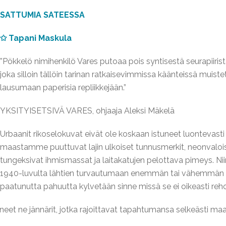
SATTUMIA SATEESSA
✩ Tapani Maskula
”Pökkelö nimihenkilö Vares putoaa pois syntisestä seurapiiristä 
joka silloin tällöin tarinan ratkaisevimmissa käänteissä muis
lausumaan paperisia repliikkejään.”
YKSITYISETSIVÄ VARES, ohjaaja Aleksi Mäkelä
Urbaanit rikoselokuvat eivät ole koskaan istuneet luonteva
maastamme puuttuvat lajin ulkoiset tunnusmerkit, neonvalois
tungeksivat ihmismassat ja laitakatujen pelottava pimeys. Nii
1940-luvulta lähtien turvautumaan enemmän tai vähemmän kein
paatunutta pahuutta kylvetään sinne missä se ei oikeasti reho
eet ne jännärit, jotka rajoittavat tapahtumansa selkeästi maa