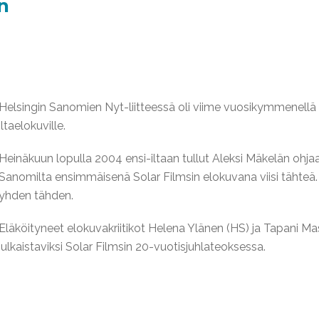
n
Helsingin Sanomien Nyt-liitteessä oli viime vuosikymmenellä pal
iltaelokuville.
Heinäkuun lopulla 2004 ensi-iltaan tullut Aleksi Mäkelän ohjaa
Sanomilta ensimmäisenä Solar Filmsin elokuvana viisi tähteä
yhden tähden.
Eläköityneet elokuvakriitikot Helena Ylänen (HS) ja Tapani Ma
julkaistaviksi Solar Filmsin 20-vuotisjuhlateoksessa.