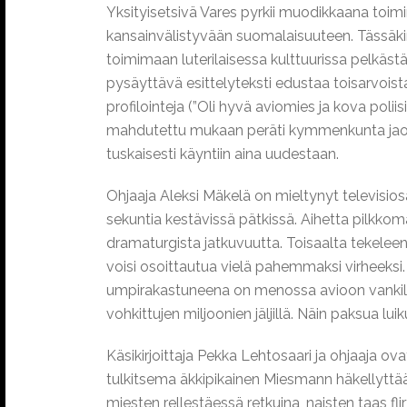
Yksityisetsivä Vares pyrkii muodikkaana toim
kansainvälistyvään suomalaisuuteen. Tässäkin 
toimimaan luterilaisessa kulttuurissa pelkäst
pysäyttävä esittelyteksti edustaa toisarvois
profilointeja (”Oli hyvä aviomies ja kova poli
mahdutettu mukaan peräti kymmenkunta jaoketta
tuskaisesti käyntiin aina uudestaan.
Ohjaaja Aleksi Mäkelä on mieltynyt televisiosa
sekuntia kestävissä pätkissä. Aihetta pilkk
dramaturgista jatkuvuutta. Toisaalta tekeleen
voisi osoittautua vielä pahemmaksi virheeksi.
umpirakastuneena on menossa avioon vankilass
vohkittujen miljoonien jäljillä. Näin paksua lui
Käsikirjoittaja Pekka Lehtosaari ja ohjaaja ov
tulkitsema äkkipikainen Miesmann häkellyttää 
miesten rellestäessä retkuina, naisten taas f