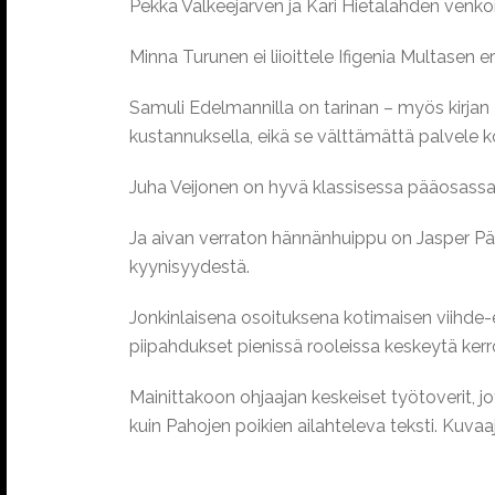
Pekka Valkeejärven ja Kari Hietalahden venko
Minna Turunen ei liioittele Ifigenia Multasen 
Samuli Edelmannilla on tarinan – myös kirjan
kustannuksella, eikä se välttämättä palvele 
Juha Veijonen on hyvä klassisessa pääosassa, 
Ja aivan verraton hännänhuippu on Jasper Pää
kyynisyydestä.
Jonkinlaisena osoituksena kotimaisen viihde-e
piipahdukset pienissä rooleissa keskeytä kerr
Mainittakoon ohjaajan keskeiset työtoverit, j
kuin Pahojen poikien ailahteleva teksti. Kuvaaj