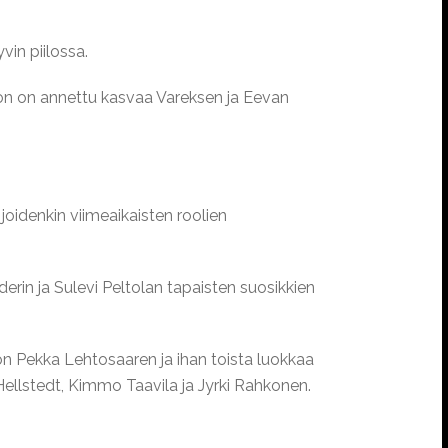
vin piilossa.
mon on annettu kasvaa Vareksen ja Eevan
oidenkin viimeaikaisten roolien
erin ja Sulevi Peltolan tapaisten suosikkien
 on Pekka Lehtosaaren ja ihan toista luokkaa
i Hellstedt, Kimmo Taavila ja Jyrki Rahkonen.