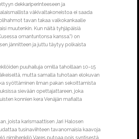
ettyyn dekkariperinteeseen ja
alaismallista väkivaltakoneistoa ei saada
roolihahmot tavan takaa valkokankaalle
isi muutenkin. Kun näitä tyhjäpäisiä
in. Kusessa omantuntonsa kanssa.”) on
n jännitteen ja juttu täytyy polkaista
nkilöiden puuhailuja omilla tahoillaan 10–15
äikeiseltä, mutta samalla tuhotaan elokuvan
jonka syöttäminen ilman pakan sekoittamista
uksissa sievään opettajattareen, joka
uisten konnien kera Venäjän mafialta
an, joista karismaattisen Jari Halosen
noudattaa tusinaviihteen tavanomaisia kaavoja
elö nimihenkilö Vares putoaa pois syntisestä