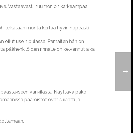
uva. Vastaavasti huumori on karkeampaa,
ohi leikataan monta kertaa hyvin nopeasti.
n ollut usein pulassa. Parhaiten hän on
ta päähenkilöiden rinnalle on kelvannut aika
n päästäkseen vankilasta. Näyttävä pako
maanissa pääroistot ovat sliipattuja
odottamaan.