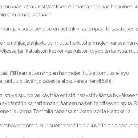
n mukaan, että Jussi Vareksen elämästä saadaan hienoinen k
oimaan omaa laatuaan.
män, ja visuaalisena se on tietenkin raaempaa, toisaalta sen 
ilmeinen ohjaajalahjakkuus, mutta henkilöhahmojen kanssa hän o
 veljessarjan kaltaisten keskenkasvuisten tyyppien kanssa, mut
 pitää. Piittaamattomimpien hahmojen hulvattomuus ei syö
a tuntuu pitävän jokaisesta elokuvansa henkilöstä.
ssa istuva suurvaras käyttää entistä naisystäväänsä hyväksee
n sydäntään kaihertamaan jääneen naisen tarvitsevan apua. Ro
alonen ja Jorma Tommila tapansa mukaan isoilla kierroksilla.
lla tehokkaammin, kuin suomalaiselta elokuvalta on oppinut 