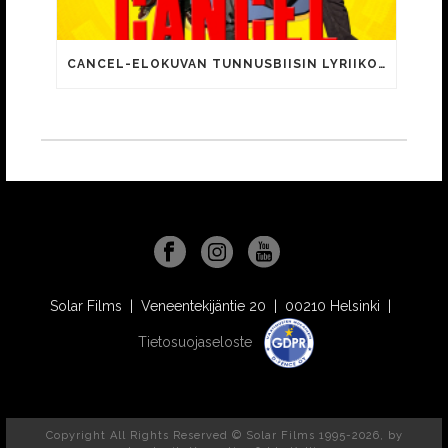
CANCEL-ELOKUVAN TUNNUSBIISIN LYRIIKOISSA TUTTUJA MEEMIHOKEMIA YOUTUBE-VIDEOILTA!
Solar Films | Veneentekijäntie 20 | 00210 Helsinki |
Tietosuojaseloste
Copyright All Rights Reserved © Solar Films 1995-2026, by