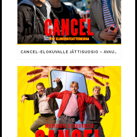
CANCEL-ELOKUVALLE JÄTTISUOSIO – AVAUSPÄIVÄNÄ JO 15 492 KATSOJAA!