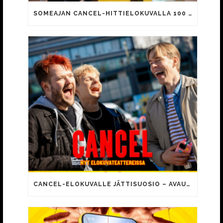
SOMEAJAN CANCEL-HITTIELOKUVALLA 100 000 KATSOJAA!
CANCEL-ELOKUVALLE JÄTTISUOSIO – AVAUSPÄIVÄNÄ JO 15 492 KATSOJAA!