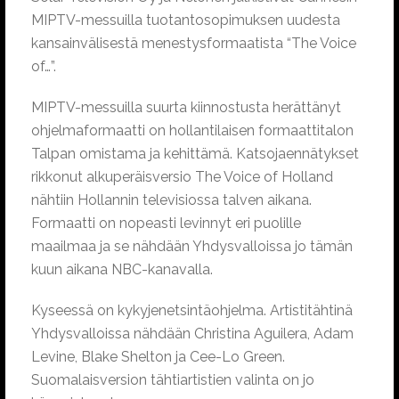
MIPTV-messuilla tuotantosopimuksen uudesta
kansainvälisestä menestysformaatista “The Voice
of…”.
MIPTV-messuilla suurta kiinnostusta herättänyt
ohjelmaformaatti on hollantilaisen formaattitalon
Talpan omistama ja kehittämä. Katsojaennätykset
rikkonut alkuperäisversio The Voice of Holland
nähtiin Hollannin televisiossa talven aikana.
Formaatti on nopeasti levinnyt eri puolille
maailmaa ja se nähdään Yhdysvalloissa jo tämän
kuun aikana NBC-kanavalla.
Kyseessä on kykyjenetsintäohjelma. Artistitähtinä
Yhdysvalloissa nähdään Christina Aguilera, Adam
Levine, Blake Shelton ja Cee-Lo Green.
Suomalaisversion tähtiartistien valinta on jo