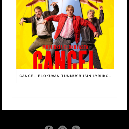
CANCEL-ELOKUVAN TUNNUSBIISIN LYRIIKOISSA TUTTUJA MEEMIHOKEMIA YOUTUBE-VIDEOILTA!