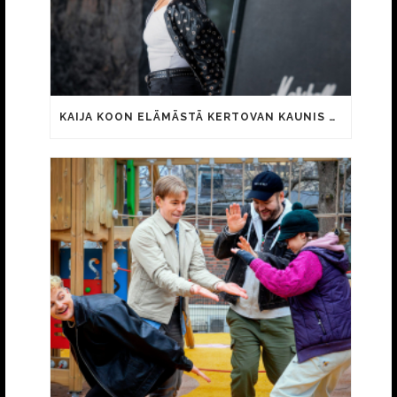
KAIJA KOON ELÄMÄSTÄ KERTOVAN KAUNIS RIETAS ONNELLINEN -ELOKUVAN TRAILER JULKI