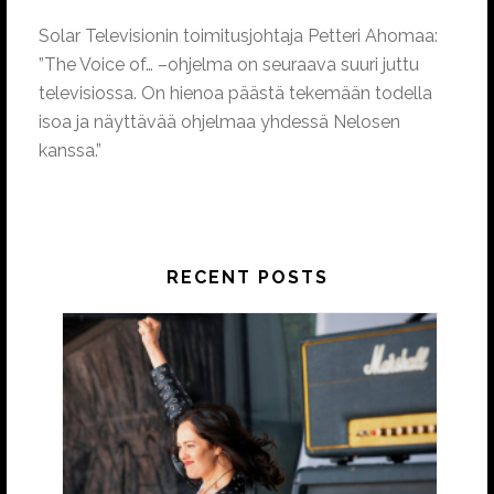
Solar Televisionin toimitusjohtaja Petteri Ahomaa:
”The Voice of… –ohjelma on seuraava suuri juttu
televisiossa. On hienoa päästä tekemään todella
isoa ja näyttävää ohjelmaa yhdessä Nelosen
kanssa.”
RECENT POSTS