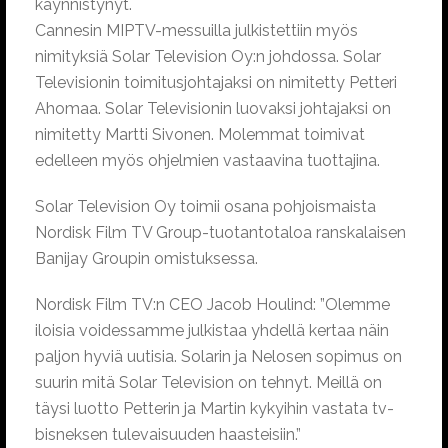
käynnistynyt.
Cannesin MIPTV-messuilla julkistettiin myös
nimityksiä Solar Television Oy:n johdossa. Solar
Televisionin toimitusjohtajaksi on nimitetty Petteri
Ahomaa. Solar Televisionin luovaksi johtajaksi on
nimitetty Martti Sivonen. Molemmat toimivat
edelleen myös ohjelmien vastaavina tuottajina.
Solar Television Oy toimii osana pohjoismaista
Nordisk Film TV Group-tuotantotaloa ranskalaisen
Banijay Groupin omistuksessa.
Nordisk Film TV:n CEO Jacob Houlind: ”Olemme
iloisia voidessamme julkistaa yhdellä kertaa näin
paljon hyviä uutisia. Solarin ja Nelosen sopimus on
suurin mitä Solar Television on tehnyt. Meillä on
täysi luotto Petterin ja Martin kykyihin vastata tv-
bisneksen tulevaisuuden haasteisiin.”