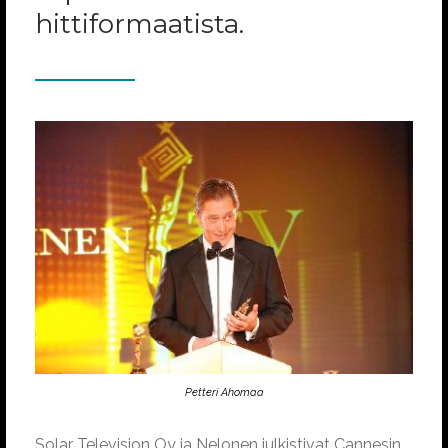
hittiformaatista.
Petteri Ahomaa
Solar Television Oy ja Nelonen julkistivat Cannesin