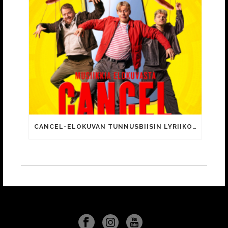
CANCEL-ELOKUVAN TUNNUSBIISIN LYRIIKOISSA TUTTUJA MEEMIHOKEMIA YOUTUBE-VIDEOILTA!