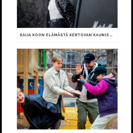
KAIJA KOON ELÄMÄSTÄ KERTOVAN KAUNIS RIETAS ONNELLINEN -ELOKUVAN TRAILER JULKI