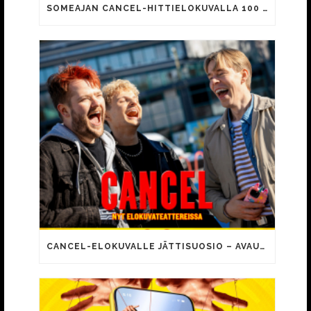
SOMEAJAN CANCEL-HITTIELOKUVALLA 100 000 KATSOJAA!
CANCEL-ELOKUVALLE JÄTTISUOSIO – AVAUSPÄIVÄNÄ JO 15 492 KATSOJAA!