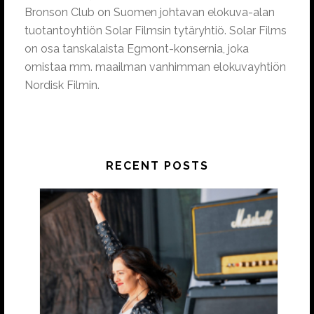
Bronson Club on Suomen johtavan elokuva-alan
tuotantoyhtiön Solar Filmsin tytäryhtiö. Solar Films
on osa tanskalaista Egmont-konsernia, joka
omistaa mm. maailman vanhimman elokuvayhtiön
Nordisk Filmin.
RECENT POSTS