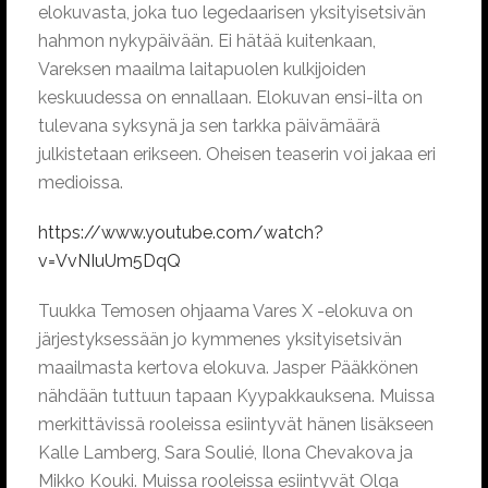
elokuvasta, joka tuo legedaarisen yksityisetsivän
hahmon nykypäivään. Ei hätää kuitenkaan,
Vareksen maailma laitapuolen kulkijoiden
keskuudessa on ennallaan. Elokuvan ensi-ilta on
tulevana syksynä ja sen tarkka päivämäärä
julkistetaan erikseen. Oheisen teaserin voi jakaa eri
medioissa.
https://www.youtube.com/watch?
v=VvNIuUm5DqQ
Tuukka Temosen ohjaama Vares X -elokuva on
järjestyksessään jo kymmenes yksityisetsivän
maailmasta kertova elokuva. Jasper Pääkkönen
nähdään tuttuun tapaan Kyypakkauksena. Muissa
merkittävissä rooleissa esiintyvät hänen lisäkseen
Kalle Lamberg, Sara Soulié, Ilona Chevakova ja
Mikko Kouki. Muissa rooleissa esiintyvät Olga