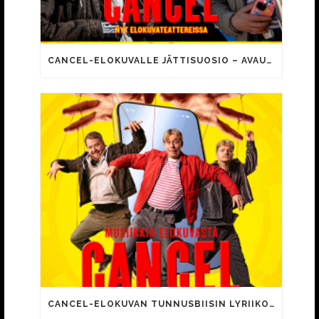
CANCEL-ELOKUVALLE JÄTTISUOSIO – AVAUSPÄIVÄNÄ JO 15 492 KATSOJAA!
CANCEL-ELOKUVAN TUNNUSBIISIN LYRIIKOISSA TUTTUJA MEEMIHOKEMIA YOUTUBE-VIDEOILTA!