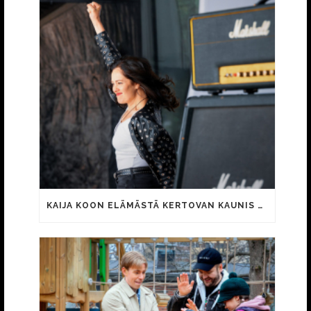
KAIJA KOON ELÄMÄSTÄ KERTOVAN KAUNIS RIETAS ONNELLINEN -ELOKUVAN TRAILER JULKI