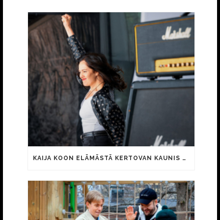
KAIJA KOON ELÄMÄSTÄ KERTOVAN KAUNIS RIETAS ONNELLINEN -ELOKUVAN TRAILER JULKI