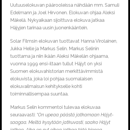
Uutuuselokuvan päärooleissa nähdään mm. Samuli
Edelmann ja Joel Hirvonen. Elokuvan ohjaa Aleksi
Mäkelä. Nykyaikaan sijoittuva elokuva jatkaa
Häjyjen tarinaa uusin juonenkääntein.
Solar Filmsin elokuvan tuottavat Hanna Virolainen,
Jukka Helle ja Markus Selin. Markus Selinin
tuottama ja niin ikään Aleksi Mäkelän ohjaama,
vuonna 1999 ensi-iltaan tullut Häjyt on yksi
Suomen elokuvahistorian merkittävimmistä
elokuvista, joka loi pohjaa suomalaisen
elokuvailmaisun kehitykselle kohti
toiminnallisempaa suuntaa.
Markus Selin kommentoi tulevaa elokuvaa
seuraavasti:
“On upeaa päästä jatkamaan Häjyt-
saagaa. Meiltä kysytään jatkuvasti, saako Häjyt
jatkoa. Aika on nyt oikea jatkaa tätä hienoa