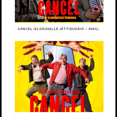
CANCEL-ELOKUVALLE JÄTTISUOSIO – AVAUSPÄIVÄNÄ JO 15 492 KATSOJAA!