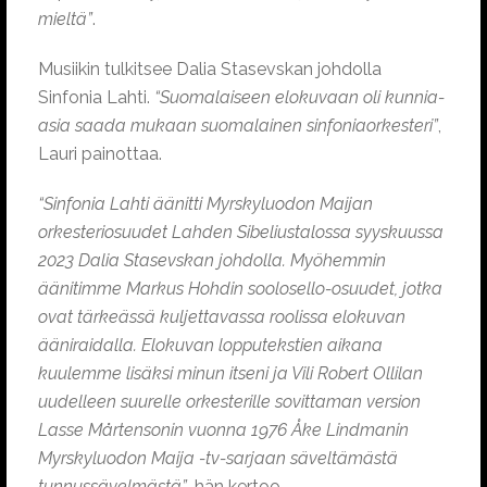
mieltä”
.
Musiikin tulkitsee Dalia Stasevskan johdolla
Sinfonia Lahti.
“Suomalaiseen elokuvaan oli kunnia-
asia saada mukaan suomalainen sinfoniaorkesteri”
,
Lauri painottaa.
“Sinfonia Lahti äänitti Myrskyluodon Maijan
orkesteriosuudet Lahden Sibeliustalossa syyskuussa
2023 Dalia Stasevskan johdolla. Myöhemmin
äänitimme Markus Hohdin soolosello-osuudet, jotka
ovat tärkeässä kuljettavassa roolissa elokuvan
ääniraidalla. Elokuvan lopputekstien aikana
kuulemme lisäksi minun itseni ja Vili Robert Ollilan
uudelleen suurelle orkesterille sovittaman version
Lasse Mårtensonin vuonna 1976 Åke Lindmanin
Myrskyluodon Maija -tv-sarjaan säveltämästä
tunnussävelmästä”
, hän kertoo.