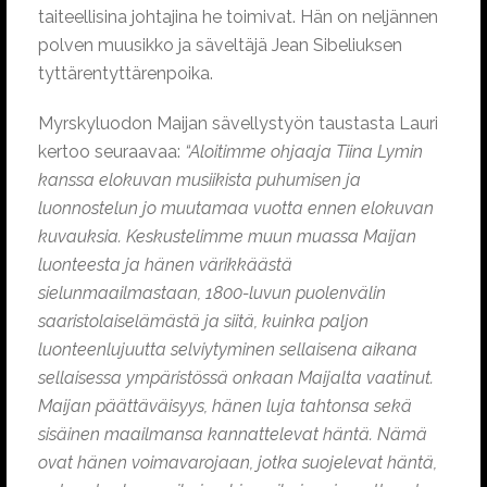
taiteellisina johtajina he toimivat. Hän on neljännen
polven muusikko ja säveltäjä Jean Sibeliuksen
tyttärentyttärenpoika.
Myrskyluodon Maijan sävellystyön taustasta Lauri
kertoo seuraavaa:
“Aloitimme ohjaaja Tiina Lymin
kanssa elokuvan musiikista puhumisen ja
luonnostelun jo muutamaa vuotta ennen elokuvan
kuvauksia. Keskustelimme muun muassa Maijan
luonteesta ja hänen värikkäästä
sielunmaailmastaan, 1800-luvun puolenvälin
saaristolaiselämästä ja siitä, kuinka paljon
luonteenlujuutta selviytyminen sellaisena aikana
sellaisessa ympäristössä onkaan Maijalta vaatinut.
Maijan päättäväisyys, hänen luja tahtonsa sekä
sisäinen maailmansa kannattelevat häntä. Nämä
ovat hänen voimavarojaan, jotka suojelevat häntä,