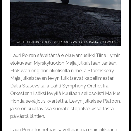
Lauri Porran säveltämä elokuvamusiikki Tiina Lymin
elokuvaan Myrskyluodon Maija julkaistaan tänään.
Elokuvan englanninkielisellä nimellä Stormskerry
Maja julkaistavan levyn tulkitsevat kapellimestari
Dalia Stasevska ja Lahti Symphony Orchestra.
Orkesterin lisäksi levyllä kuullaan sellosolisti Markus
Hohtia sekä jousikvartettia. Levyn julkaisee Platoon,
ja se on kuultavissa suoratoistopalveluissa tästä
päivästä lähtien.
Lauri Porra tunnetaan säveltäjänä ja maineikkaana