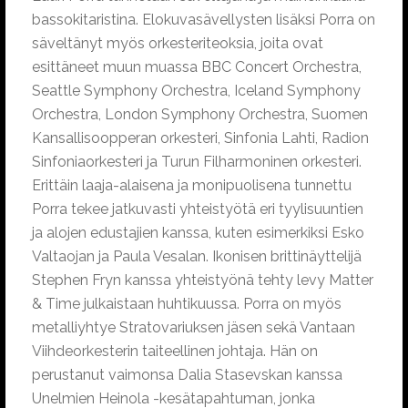
bassokitaristina. Elokuvasävellysten lisäksi Porra on
säveltänyt myös orkesteriteoksia, joita ovat
esittäneet muun muassa BBC Concert Orchestra,
Seattle Symphony Orchestra, Iceland Symphony
Orchestra, London Symphony Orchestra, Suomen
Kansallisoopperan orkesteri, Sinfonia Lahti, Radion
Sinfoniaorkesteri ja Turun Filharmoninen orkesteri.
Erittäin laaja-alaisena ja monipuolisena tunnettu
Porra tekee jatkuvasti yhteistyötä eri tyylisuuntien
ja alojen edustajien kanssa, kuten esimerkiksi Esko
Valtaojan ja Paula Vesalan. Ikonisen brittinäyttelijä
Stephen Fryn kanssa yhteistyönä tehty levy Matter
& Time julkaistaan huhtikuussa. Porra on myös
metalliyhtye Stratovariuksen jäsen sekä Vantaan
Viihdeorkesterin taiteellinen johtaja. Hän on
perustanut vaimonsa Dalia Stasevskan kanssa
Unelmien Heinola -kesätapahtuman, jonka