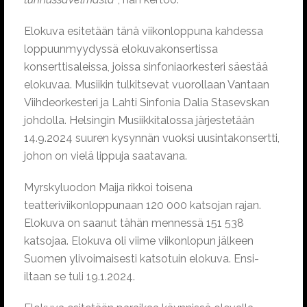
Elokuva esitetään tänä viikonloppuna kahdessa
loppuunmyydyssä elokuvakonsertissa
konserttisaleissa, joissa sinfoniaorkesteri säestää
elokuvaa. Musiikin tulkitsevat vuorollaan Vantaan
Viihdeorkesteri ja Lahti Sinfonia Dalia Stasevskan
johdolla. Helsingin Musiikkitalossa järjestetään
14.9.2024 suuren kysynnän vuoksi uusintakonsertti,
johon on vielä lippuja saatavana.
Myrskyluodon Maija rikkoi toisena
teatteriviikonloppunaan 120 000 katsojan rajan.
Elokuva on saanut tähän mennessä 151 538
katsojaa. Elokuva oli viime viikonlopun jälkeen
Suomen ylivoimaisesti katsotuin elokuva. Ensi-
iltaan se tuli 19.1.2024.