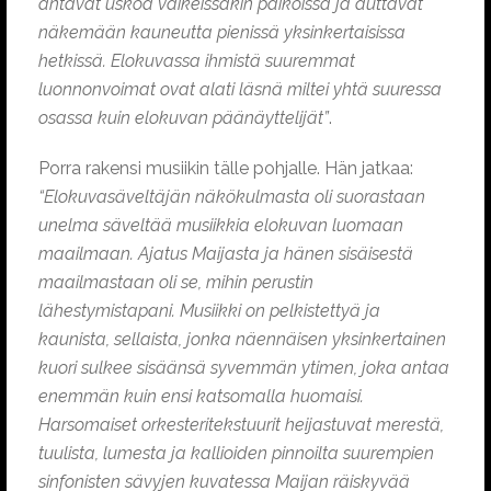
antavat uskoa vaikeissakin paikoissa ja auttavat
näkemään kauneutta pienissä yksinkertaisissa
hetkissä. Elokuvassa ihmistä suuremmat
luonnonvoimat ovat alati läsnä miltei yhtä suuressa
osassa kuin elokuvan päänäyttelijät”
.
Porra rakensi musiikin tälle pohjalle. Hän jatkaa:
“Elokuvasäveltäjän näkökulmasta oli suorastaan
unelma säveltää musiikkia elokuvan luomaan
maailmaan. Ajatus Maijasta ja hänen sisäisestä
maailmastaan oli se, mihin perustin
lähestymistapani. Musiikki on pelkistettyä ja
kaunista, sellaista, jonka näennäisen yksinkertainen
kuori sulkee sisäänsä syvemmän ytimen, joka antaa
enemmän kuin ensi katsomalla huomaisi.
Harsomaiset orkesteritekstuurit heijastuvat merestä,
tuulista, lumesta ja kallioiden pinnoilta suurempien
sinfonisten sävyjen kuvatessa Maijan räiskyvää