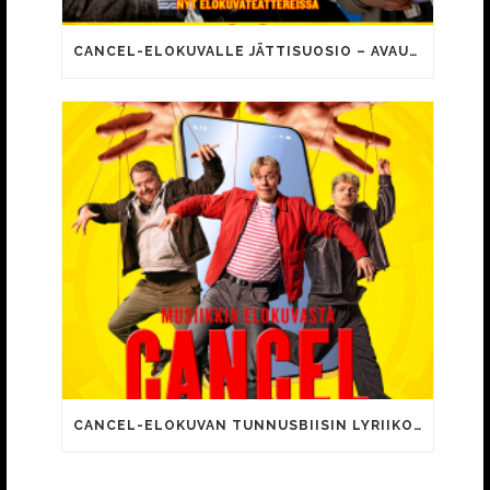
CANCEL-ELOKUVALLE JÄTTISUOSIO – AVAUSPÄIVÄNÄ JO 15 492 KATSOJAA!
CANCEL-ELOKUVAN TUNNUSBIISIN LYRIIKOISSA TUTTUJA MEEMIHOKEMIA YOUTUBE-VIDEOILTA!