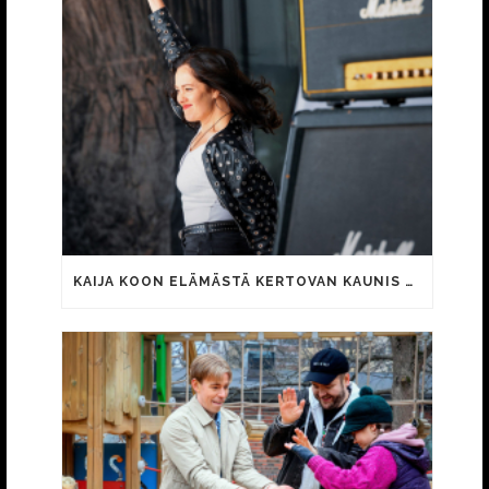
KAIJA KOON ELÄMÄSTÄ KERTOVAN KAUNIS RIETAS ONNELLINEN -ELOKUVAN TRAILER JULKI