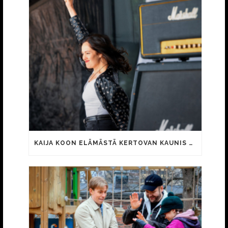
KAIJA KOON ELÄMÄSTÄ KERTOVAN KAUNIS RIETAS ONNELLINEN -ELOKUVAN TRAILER JULKI