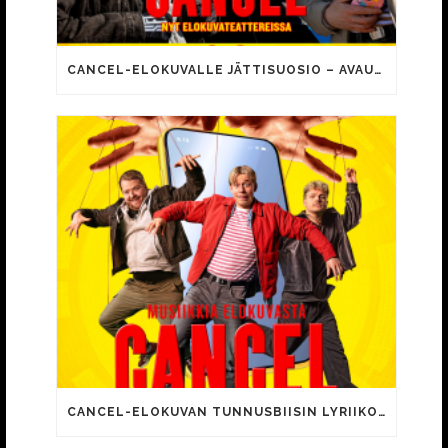
CANCEL-ELOKUVALLE JÄTTISUOSIO – AVAUSPÄIVÄNÄ JO 15 492 KATSOJAA!
CANCEL-ELOKUVAN TUNNUSBIISIN LYRIIKOISSA TUTTUJA MEEMIHOKEMIA YOUTUBE-VIDEOILTA!