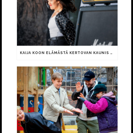
KAIJA KOON ELÄMÄSTÄ KERTOVAN KAUNIS RIETAS ONNELLINEN -ELOKUVAN TRAILER JULKI