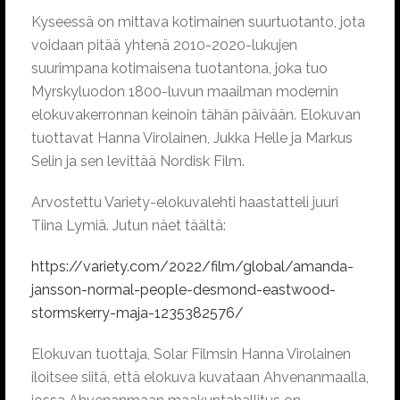
Kyseessä on mittava kotimainen suurtuotanto, jota
voidaan pitää yhtenä 2010-2020-lukujen
suurimpana kotimaisena tuotantona, joka tuo
Myrskyluodon 1800-luvun maailman modernin
elokuvakerronnan keinoin tähän päivään. Elokuvan
tuottavat Hanna Virolainen, Jukka Helle ja Markus
Selin ja sen levittää Nordisk Film.
Arvostettu Variety-elokuvalehti haastatteli juuri
Tiina Lymiä. Jutun näet täältä:
https://variety.com/2022/film/global/amanda-
jansson-normal-people-desmond-eastwood-
stormskerry-maja-1235382576/
Elokuvan tuottaja, Solar Filmsin Hanna Virolainen
iloitsee siitä, että elokuva kuvataan Ahvenanmaalla,