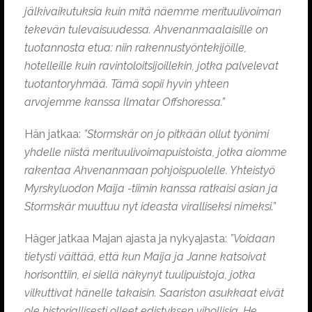
jälkivaikutuksia kuin mitä näemme merituulivoiman
tekevän tulevaisuudessa. Ahvenanmaalaisille on
tuotannosta etua: niin rakennustyöntekijöille,
hotelleille kuin ravintoloitsijoillekin, jotka palvelevat
tuotantoryhmää. Tämä sopii hyvin yhteen
arvojemme kanssa Ilmatar Offshoressa.”
Hän jatkaa:
”Stormskär on jo pitkään ollut työnimi
yhdelle niistä merituulivoimapuistoista, jotka aiomme
rakentaa Ahvenanmaan pohjoispuolelle. Yhteistyö
Myrskyluodon Maija -tiimin kanssa ratkaisi asian ja
Stormskär muuttuu nyt ideasta viralliseksi nimeksi.”
Häger jatkaa Majan ajasta ja nykyajasta:
”Voidaan
tietysti väittää, että kun Maija ja Janne katsoivat
horisonttiin, ei siellä näkynyt tuulipuistoja, jotka
vilkuttivat hänelle takaisin. Saariston asukkaat eivät
ole historiallisesti olleet edistyksen vihollisia. He