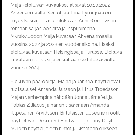
Maja -elokuvan kuvaukset alkavat 10.10.2022
Ahvenanmaalla. Sen ohjaa Tiina Lymi, joka on
myös käsikirjoittanut elokuvan Anni Blomqvistin
romaanisarjan pohjalta ja inspiroimana.
Myrskyluodon Maija kuvataan Ahvenanmaalla
vuosina 2022 ja 2023 eri vuodenaikoina. Lisäksi
elokuvaa kuvataan Helsingissä ja Turussa. Elokuva
kuvataan ruotsiksi ja ensi-iltaan se tulee arviolta
vuonna 2024.
Elokuvan päärooleja, Majaa ja Jannea, näyttelevät
ruotsalaiset Amanda Jansson ja Linus Troedsson.
Majan vanhempina nähdään Jonna Järnefelt ja
Tobias Zilliacus ja hänen sisarenaan Amanda
Kilpeläinen Arvidsson. Brittiläisten upseerien roolit
näyttelevät Desmond Eastwood ja Tony Doyle.
Muiden näyttelijöiden nimet julkistetaan erikseen.