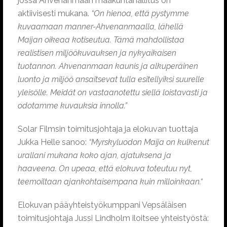
jossa Ahvenanmaan maakuntahallitus on
aktiivisesti mukana.
“On hienoa, että pystymme
kuvaamaan manner-Ahvenanmaalla, lähellä
Maijan oikeaa kotiseutua. Tämä mahdollistaa
realistisen miljöökuvauksen ja nykyaikaisen
tuotannon. Ahvenanmaan kaunis ja alkuperäinen
luonto ja miljöö ansaitsevat tulla esitellyiksi suurelle
yleisölle. Meidät on vastaanotettu siellä loistavasti ja
odotamme kuvauksia innolla.”
Solar Filmsin toimitusjohtaja ja elokuvan tuottaja
Jukka Helle sanoo:
“Myrskyluodon Maija on kulkenut
urallani mukana koko ajan, ajatuksena ja
haaveena. On upeaa, että elokuva toteutuu nyt,
teemoiltaan ajankohtaisempana kuin milloinkaan.“
Elokuvan pääyhteistyökumppani Vepsäläisen
toimitusjohtaja Jussi Lindholm iloitsee yhteistyöstä: