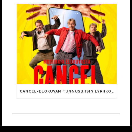
CANCEL-ELOKUVAN TUNNUSBIISIN LYRIIKOISSA TUTTUJA MEEMIHOKEMIA YOUTUBE-VIDEOILTA!