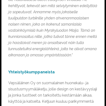
kehittyvät, tekevät sen mitä selviytyminen edellyttää
ja sopeutuvat. Annamme myös jokaiselle
tuulipuiston turbiinille yhden ahvenanmaalaisen
naisen nimen, joka on kokenut samanlaisia
vastoinkäymisiä kuin Myrskyluodon Maija. Tämä on
kunnianosoitus niille, jotka tulivat tänne ennen meitä
ja haastoivat meren ja ansaitsevat näin tulla
tunnustetuiksi energialähteinä, joita he olivat omana
aikanaan ja omassa ympäristössään.”
Yhteistyökumppaneista
Vepsäläinen Oy on suomalainen huonekalu- ja
sisustusmyymäläketju, jolle design on kestävyyslaji
ja jonka tuotteet on tarkoitettu kestämään aikaa,
käyttöä ja katseita. Ketjuun kuuluu parikymmentä