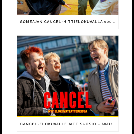
SOMEAJAN CANCEL-HITTIELOKUVALLA 100 000 KATSOJAA!
CANCEL-ELOKUVALLE JÄTTISUOSIO – AVAUSPÄIVÄNÄ JO 15 492 KATSOJAA!