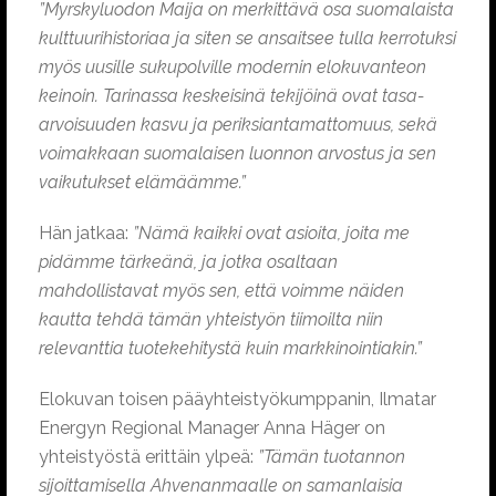
”Myrskyluodon Maija on merkittävä osa suomalaista
kulttuurihistoriaa ja siten se ansaitsee tulla kerrotuksi
myös uusille sukupolville modernin elokuvanteon
keinoin. Tarinassa keskeisinä tekijöinä ovat tasa-
arvoisuuden kasvu ja periksiantamattomuus, sekä
voimakkaan suomalaisen luonnon arvostus ja sen
vaikutukset elämäämme.”
Hän jatkaa:
”Nämä kaikki ovat asioita, joita me
pidämme tärkeänä, ja jotka osaltaan
mahdollistavat myös sen, että voimme näiden
kautta tehdä tämän yhteistyön tiimoilta niin
relevanttia tuotekehitystä kuin markkinointiakin.”
Elokuvan toisen pääyhteistyökumppanin, Ilmatar
Energyn Regional Manager Anna Häger on
yhteistyöstä erittäin ylpeä:
”Tämän tuotannon
sijoittamisella Ahvenanmaalle on samanlaisia