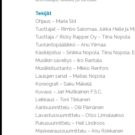
Tekijät
Ohjaus – Maria Sid
Tuottajat – Rimbo Salomaa, Jukka Helle ja Ma
Tuottaja / Ricky Rapper Oy – Tiina Nopola
Tuotantopäällikkö – Anu Ylimaa
Käsikirjoitus – Sinikka Nopola, Tiina Nopol
Musiikin sävellys – Iiro Rantala
Musiikkituotanto – Mikko Renfors
Laulujen sanat – Matias Nopola
Koreografi – Saku Mäkelä
Kuvaus – Jari Mutikainen F.S.C.
Leikkaus – Toni Tikkanen
Äänisuunnittelu – Olli Pärnänen
Lavastussuunnittelu – Otso Linnalaakso
Pukusuunnittelu – Heli Lindroos
Maskeeraussuunnittelu – Anu Rokkanen