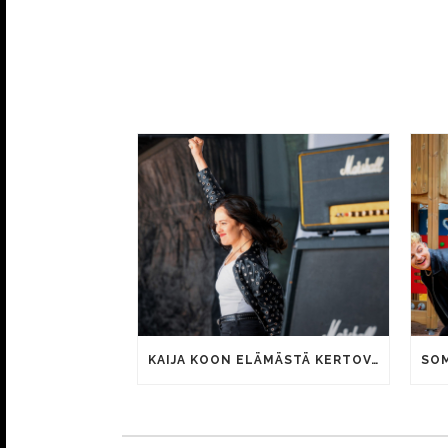
KAIJA KOON ELÄMÄSTÄ KERTOVAN KAUNIS RIETAS ONNELLINEN -ELOKUVAN TRAILER JULKI