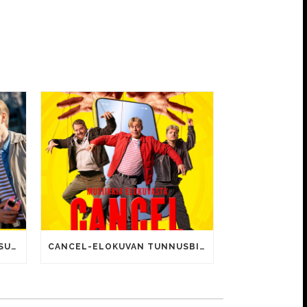
CANCEL-ELOKUVALLE JÄTTISUOSIO – AVAUSPÄIVÄNÄ JO 15 492 KATSOJAA!
CANCEL-ELOKUVAN TUNNUSBIISIN LYRIIKOISSA TUTTUJA MEEMIHOKEMIA YOUTUBE-VIDEOILTA!