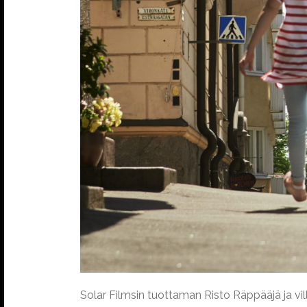
Solar Filmsin tuottaman Risto Räppääjä ja vil