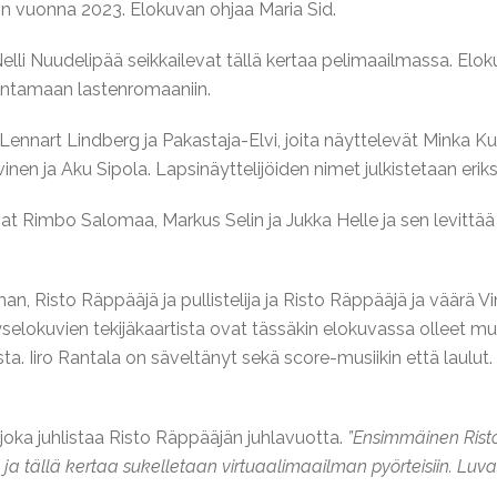
hin vuonna 2023. Elokuvan ohjaa Maria Sid.
Nelli Nuudelipää seikkailevat tällä kertaa pelimaailmassa. Elo
ntamaan lastenromaaniin.
nart Lindberg ja Pakastaja-Elvi, joita näyttelevät Minka Ku
inen ja Aku Sipola. Lapsinäyttelijöiden nimet julkistetaan erik
vat Rimbo Salomaa, Markus Selin ja Jukka Helle ja sen levittää
 Risto Räppääjä ja pullistelija ja Risto Räppääjä ja väärä V
elokuvien tekijäkaartista ovat tässäkin elokuvassa olleet m
sta. Iiro Rantala on säveltänyt sekä score-musiikin että laulu
oka juhlistaa Risto Räppääjän juhlavuotta.
”Ensimmäinen Risto
 ja tällä kertaa sukelletaan virtuaalimaailman pyörteisiin. Lu