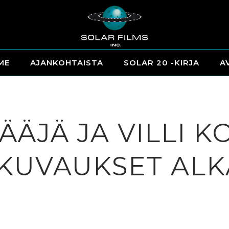
ME
AJANKOHTAISTA
SOLAR 20 -KIRJA
A
ÄÄJÄ JA VILLI K
KUVAUKSET ALK