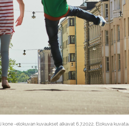
li kone -elokuvan kuvaukset alkavat 6.7.2022. Elokuva kuvataa