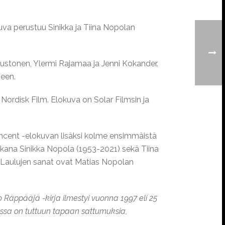
kuva perustuu Sinikka ja Tiina Nopolan
ustonen, Ylermi Rajamaa ja Jenni Kokander.
seen.
 Nordisk Film. Elokuva on Solar Filmsin ja
incent -elokuvan lisäksi kolme ensimmäistä
ukana Sinikka Nopola (1953-2021) sekä Tiina
t. Laulujen sanat ovat Matias Nopolan
 Räppääjä -kirja ilmestyi vuonna 1997 eli 25
vassa on tuttuun tapaan sattumuksia,