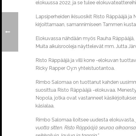
elokuussa 2022, ja se tulee elokuvateatterei
Lapsiperheiden ikisuosikit Risto Räppääjä ja 
kirjoittamaan, samannimiseen Tammen kusta
Elokuvassa nähdään myös Rauha Räppääjä, Len
Muita aikuisrooleja näyttelevät mm. Jutta Järv
Risto Räppääjä ja villi kone -elokuvan tuotta
Ricky Rapper Oy:n yhteistuotantoa.
Rimbo Salomaa on tuottanut kahden uusimman,
suosittua Risto Räppääjä -elokuvaa. Menestys
Nopola, jotka ovat vastanneet käsikirjoitukse
käsialaa.
Rimbo Salomaa iloitsee uudesta elokuvasta, j
vuotta sitten. Risto Räppääjä seuraa aikaansa
seikkailuja, laulua ja tanssia.”