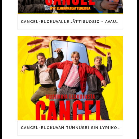
CANCEL-ELOKUVALLE JÄTTISUOSIO – AVAUSPÄIVÄNÄ JO 15 492 KATSOJAA!
CANCEL-ELOKUVAN TUNNUSBIISIN LYRIIKOISSA TUTTUJA MEEMIHOKEMIA YOUTUBE-VIDEOILTA!