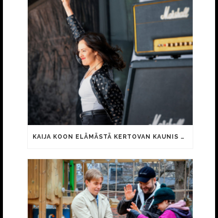
KAIJA KOON ELÄMÄSTÄ KERTOVAN KAUNIS RIETAS ONNELLINEN -ELOKUVAN TRAILER JULKI