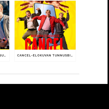
CANCEL-ELOKUVALLE JÄTTISUOSIO – AVAUSPÄIVÄNÄ JO 15 492 KATSOJAA!
CANCEL-ELOKUVAN TUNNUSBIISIN LYRIIKOISSA TUTTUJA MEEMIHOKEMIA YOUTUBE-VIDEOILTA!