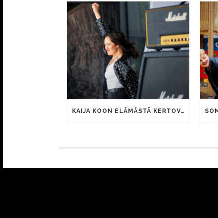
KAIJA KOON ELÄMÄSTÄ KERTOVAN KAUNIS RIETAS ONNELLINEN -ELOKUVAN TRAILER JULKI