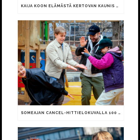
KAIJA KOON ELÄMÄSTÄ KERTOVAN KAUNIS RIETAS ONNELLINEN -ELOKUVAN TRAILER JULKI
SOMEAJAN CANCEL-HITTIELOKUVALLA 100 000 KATSOJAA!