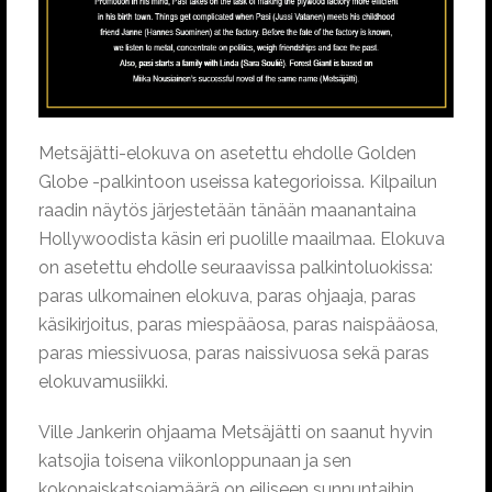
Metsäjätti-elokuva on asetettu ehdolle Golden
Globe -palkintoon useissa kategorioissa. Kilpailun
raadin näytös järjestetään tänään maanantaina
Hollywoodista käsin eri puolille maailmaa. Elokuva
on asetettu ehdolle seuraavissa palkintoluokissa:
paras ulkomainen elokuva, paras ohjaaja, paras
käsikirjoitus, paras miespääosa, paras naispääosa,
paras miessivuosa, paras naissivuosa sekä paras
elokuvamusiikki.
Ville Jankerin ohjaama Metsäjätti on saanut hyvin
katsojia toisena viikonloppunaan ja sen
kokonaiskatsojamäärä on eiliseen sunnuntaihin