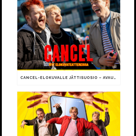
CANCEL-ELOKUVALLE JÄTTISUOSIO – AVAUSPÄIVÄNÄ JO 15 492 KATSOJAA!