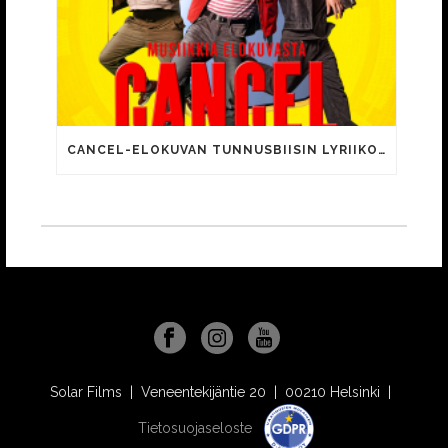
CANCEL-ELOKUVAN TUNNUSBIISIN LYRIIKOISSA TUTTUJA MEEMIHOKEMIA YOUTUBE-VIDEOILTA!
Solar Films | Veneentekijäntie 20 | 00210 Helsinki |
Tietosuojaseloste