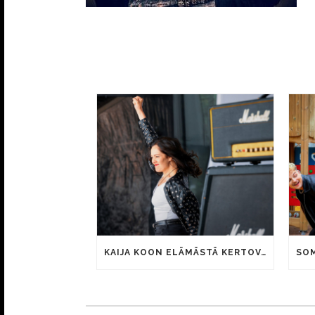
KAIJA KOON ELÄMÄSTÄ KERTOVAN KAUNIS RIETAS ONNELLINEN -ELOKUVAN TRAILER JULKI