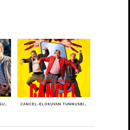
CANCEL-ELOKUVALLE JÄTTISUOSIO – AVAUSPÄIVÄNÄ JO 15 492 KATSOJAA!
CANCEL-ELOKUVAN TUNNUSBIISIN LYRIIKOISSA TUTTUJA MEEMIHOKEMIA YOUTUBE-VIDEOILTA!