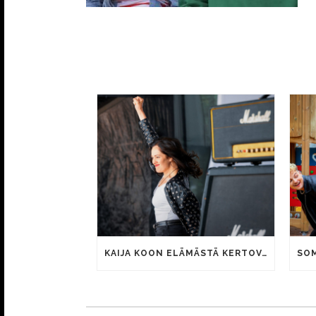
KAIJA KOON ELÄMÄSTÄ KERTOVAN KAUNIS RIETAS ONNELLINEN -ELOKUVAN TRAILER JULKI