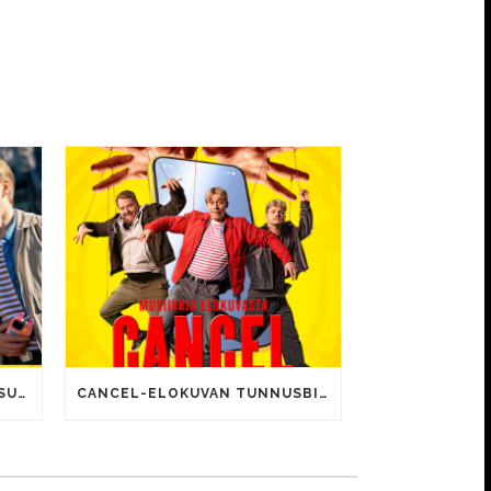
CANCEL-ELOKUVALLE JÄTTISUOSIO – AVAUSPÄIVÄNÄ JO 15 492 KATSOJAA!
CANCEL-ELOKUVAN TUNNUSBIISIN LYRIIKOISSA TUTTUJA MEEMIHOKEMIA YOUTUBE-VIDEOILTA!