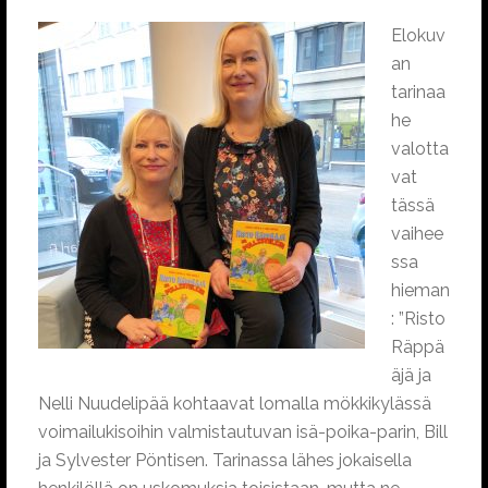
Elokuv
an
tarinaa
he
valotta
vat
tässä
vaihee
ssa
hieman
: ”Risto
Räppä
äjä ja
Nelli Nuudelipää kohtaavat lomalla mökkikylässä
voimailukisoihin valmistautuvan isä-poika-parin, Bill
ja Sylvester Pöntisen. Tarinassa lähes jokaisella