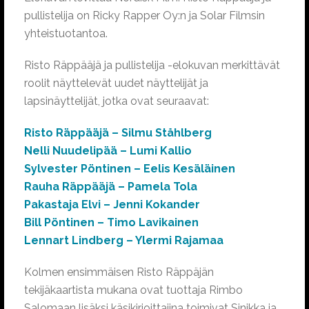
pullistelija on Ricky Rapper Oy:n ja Solar Filmsin
yhteistuotantoa.
Risto Räppääjä ja pullistelija -elokuvan merkittävät
roolit näyttelevät uudet näyttelijät ja
lapsinäyttelijät, jotka ovat seuraavat:
Risto Räppääjä – Silmu Ståhlberg
Nelli Nuudelipää – Lumi Kallio
Sylvester Pöntinen – Eelis Kesäläinen
Rauha Räppääjä – Pamela Tola
Pakastaja Elvi – Jenni Kokander
Bill Pöntinen – Timo Lavikainen
Lennart Lindberg – Ylermi Rajamaa
Kolmen ensimmäisen Risto Räppäjän
tekijäkaartista mukana ovat tuottaja Rimbo
Salomaan lisäksi käsikirjoittajina toimivat Sinikka ja