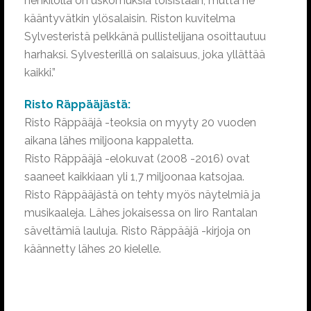
henkilöllä on uskomuksia toisistaan, mutta ne
kääntyvätkin ylösalaisin. Riston kuvitelma
Sylvesteristä pelkkänä pullistelijana osoittautuu
harhaksi. Sylvesterillä on salaisuus, joka yllättää
kaikki.”
Risto Räppääjästä:
Risto Räppääjä -teoksia on myyty 20 vuoden
aikana lähes miljoona kappaletta.
Risto Räppääjä -elokuvat (2008 -2016) ovat
saaneet kaikkiaan yli 1,7 miljoonaa katsojaa.
Risto Räppääjästä on tehty myös näytelmiä ja
musikaaleja. Lähes jokaisessa on Iiro Rantalan
säveltämiä lauluja. Risto Räppääjä -kirjoja on
käännetty lähes 20 kielelle.