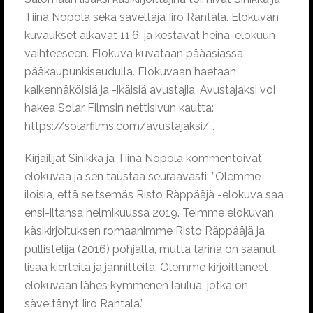
Tiina Nopola sekä säveltäjä Iiro Rantala. Elokuvan
kuvaukset alkavat 11.6. ja kestävät heinä-elokuun
vaihteeseen. Elokuva kuvataan pääasiassa
pääkaupunkiseudulla. Elokuvaan haetaan
kaikennäköisiä ja -ikäisiä avustajia. Avustajaksi voi
hakea Solar Filmsin nettisivun kautta:
https://solarfilms.com/avustajaksi/ .
Kirjailijat Sinikka ja Tiina Nopola kommentoivat
elokuvaa ja sen taustaa seuraavasti: ”Olemme
iloisia, että seitsemäs Risto Räppääjä -elokuva saa
ensi-iltansa helmikuussa 2019. Teimme elokuvan
käsikirjoituksen romaanimme Risto Räppääjä ja
pullistelija (2016) pohjalta, mutta tarina on saanut
lisää kierteitä ja jännitteitä. Olemme kirjoittaneet
elokuvaan lähes kymmenen laulua, jotka on
säveltänyt Iiro Rantala.”