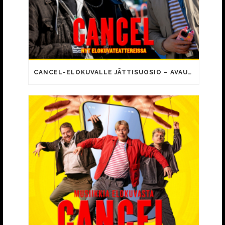
CANCEL-ELOKUVALLE JÄTTISUOSIO – AVAUSPÄIVÄNÄ JO 15 492 KATSOJAA!