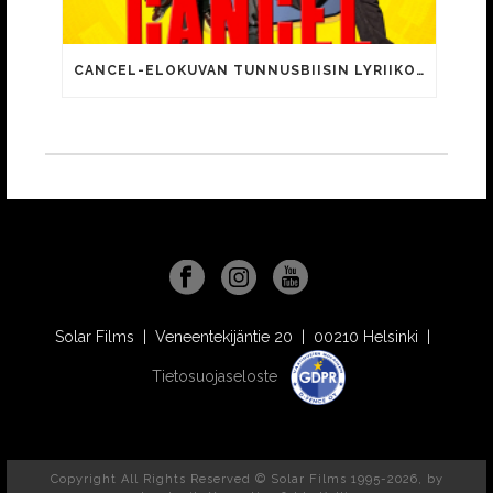
CANCEL-ELOKUVAN TUNNUSBIISIN LYRIIKOISSA TUTTUJA MEEMIHOKEMIA YOUTUBE-VIDEOILTA!
Solar Films | Veneentekijäntie 20 | 00210 Helsinki |
Tietosuojaseloste
Copyright All Rights Reserved © Solar Films 1995-2026, by