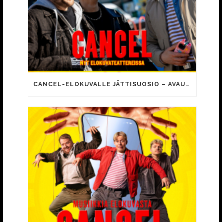
CANCEL-ELOKUVALLE JÄTTISUOSIO – AVAUSPÄIVÄNÄ JO 15 492 KATSOJAA!