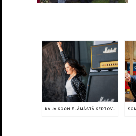
KAIJA KOON ELÄMÄSTÄ KERTOVAN KAUNIS RIETAS ONNELLINEN -ELOKUVAN TRAILER JULKI