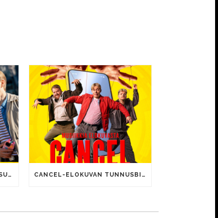
CANCEL-ELOKUVALLE JÄTTISUOSIO – AVAUSPÄIVÄNÄ JO 15 492 KATSOJAA!
CANCEL-ELOKUVAN TUNNUSBIISIN LYRIIKOISSA TUTTUJA MEEMIHOKEMIA YOUTUBE-VIDEOILTA!