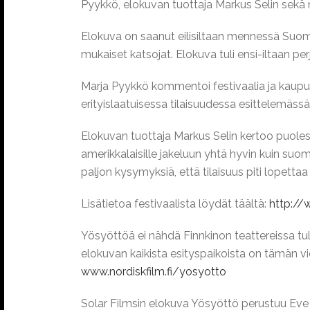
Pyykkö, elokuvan tuottaja Markus Selin sekä 
Elokuva on saanut eilisiltaan mennessä Suom
mukaiset katsojat. Elokuva tuli ensi-iltaan per
Marja Pyykkö kommentoi festivaalia ja kaupun
erityislaatuisessa tilaisuudessa esittelemäs
Elokuvan tuottaja Markus Selin kertoo puoles
amerikkalaisille jakeluun yhtä hyvin kuin suomal
paljon kysymyksiä, että tilaisuus piti lopetta
Lisätietoa festivaalista löydät täältä:
http://
Yösyöttöä ei nähdä Finnkinon teattereissa tul
elokuvan kaikista esityspaikoista on tämän vie
www.nordiskfilm.fi/yosyotto
Solar Filmsin elokuva Yösyöttö perustuu Ev