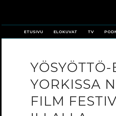
ETUSIVU
ELOKUVAT
TV
POD
YÖSYÖTTÖ-
YORKISSA 
FILM FESTI