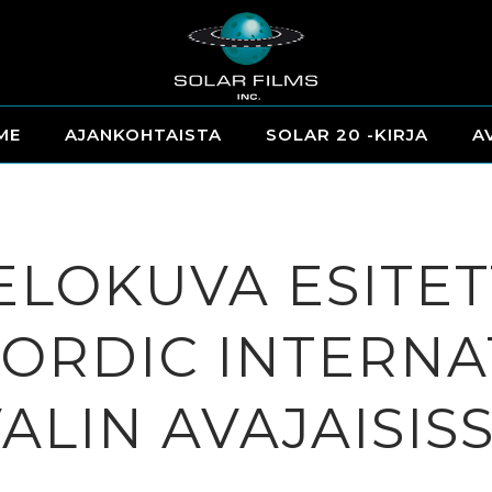
ME
AJANKOHTAISTA
SOLAR 20 -KIRJA
A
ELOKUVA ESITET
NORDIC INTERNA
VALIN AVAJAISIS