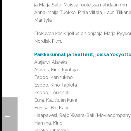
ja Marja Salo. Muissa rooleissa nähdään mm. s
Anna-Maija Tuokko, Pihla Viitala, Lauri Tilk
Mäntylä.
Elokuvan käsikirjoitus on ohjaaja Marja Pyykön
Nordisk Film.
Paikkakunnat ja teatterit, joissa Yösyött
Alajärvi, Alareksi
Alavus, Kino Kyntäjä
Espoo, Kannukino
Espoo, Kino Tapiola
Espoo, Louhisali
Eura, Kauttuan kuva
Forssa, Bio Kaari
Haapavesi, Reijo Waara-Sali (Moviecompany A
Hamina, Kino
Hanko, Olympia