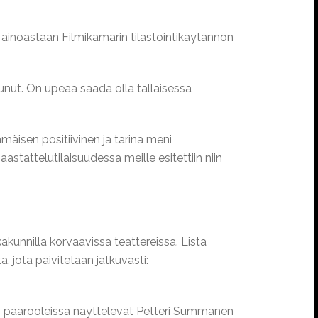
ainoastaan Filmikamarin tilastointikäytännön
unut. On upeaa saada olla tällaisessa
äisen positiivinen ja tarina meni
aastattelutilaisuudessa meille esitettiin niin
akunnilla korvaavissa teattereissa. Lista
, jota päivitetään jatkuvasti:
n päärooleissa näyttelevät Petteri Summanen