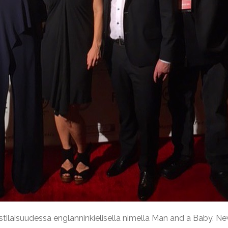
ajaistilaisuudessa englanninkielisellä nimellä Man and a Baby. Ne