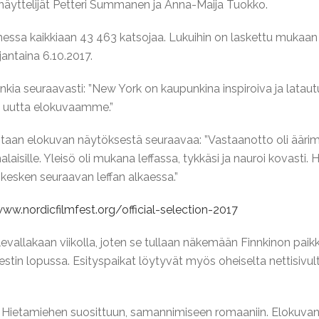
näyttelijät Petteri Summanen ja Anna-Maija Tuokko.
essa kaikkiaan 43 463 katsojaa. Lukuihin on laskettu mukaan 
jantaina 6.10.2017.
kia seuraavasti: ”New York on kaupunkina inspiroiva ja lataut
sä uutta elokuvaamme.”
taan elokuvan näytöksestä seuraavaa: ”Vastaanotto oli äärimm
aisille. Yleisö oli mukana leffassa, tykkäsi ja nauroi kovasti. H
a kesken seuraavan leffan alkaessa.”
www.nordicfilmfest.org/official-selection-2017
evallakaan viikolla, joten se tullaan näkemään Finnkinon paikk
stin lopussa. Esityspaikat löytyvät myös oheiselta nettisivulta
e Hietamiehen suosittuun, samannimiseen romaaniin. Elokuva