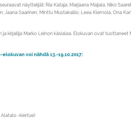
euraavat näyttelijät: Ria Kataja, Marjaana Maijala, Niko Saarel
anen, Jaana Saarinen, Minttu Mustakallio, Leea Klemola, Ona K
 ja kirjailija Marko Leinon käsialaa. Elokuvan ovat tuottaneet M
ö-elokuvan voi nähdä 13.-19.10.2017:
latalo -kiertue)