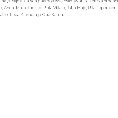
näyttelijöillä ja sen päärooleissa esiintyvät Petteri Summane
a, Anna-Maija Tuokko, Pihla Viitala, Juha Muje, Ulla Tapaninen
kallio, Leea Klemola ja Ona Kamu.