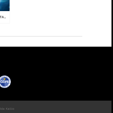
YÖSYÖTTÖ-ELOKUVAN AVUSTAJAHAKU ON KÄYNNISSÄ NYT
Ida Kallio