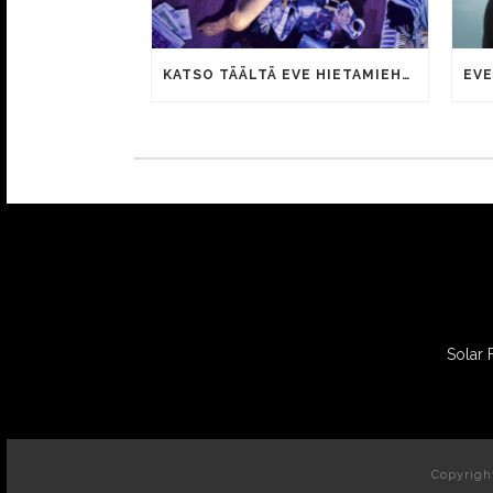
KATSO TÄÄLTÄ EVE HIETAMIEHEN ROMAANIIN PERUSTUVAN YÖSYÖTTÖ-ELOKUVAN TEASER
Solar 
Copyrigh