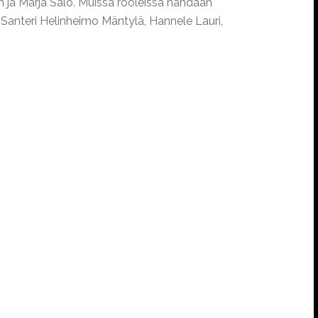
n ja Marja Salo. Muissa rooleissa nähdään
, Santeri Helinheimo Mäntylä, Hannele Lauri,