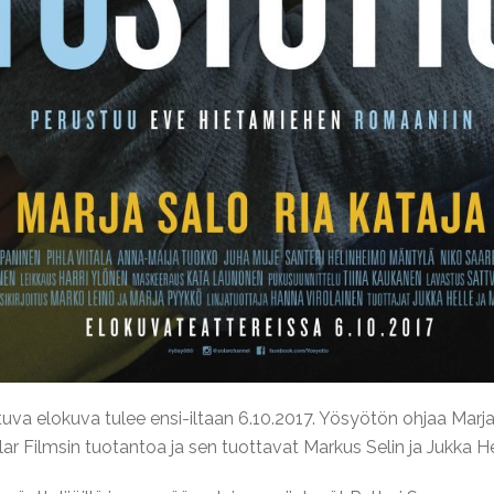
a elokuva tulee ensi-iltaan 6.10.2017. Yösyötön ohjaa Marja 
olar Filmsin tuotantoa ja sen tuottavat Markus Selin ja Jukka He