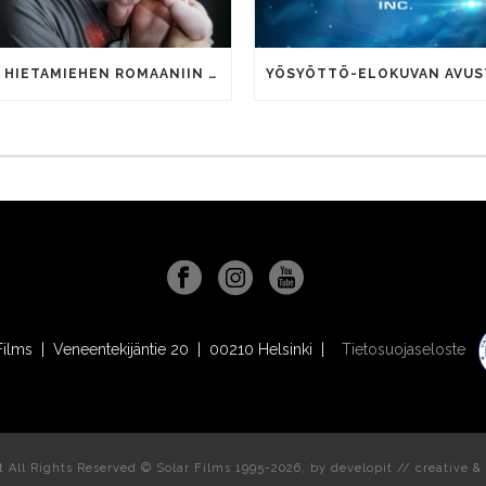
EVE HIETAMIEHEN ROMAANIIN PERUSTUVAN YÖSYÖTTÖ-ELOKUVAN KUVAUKSET ALKAVAT TÄSSÄ KUUSSA
Films | Veneentekijäntie 20 | 00210 Helsinki |
Tietosuojaseloste
t All Rights Reserved © Solar Films 1995-2026, by
developit // creative
& 