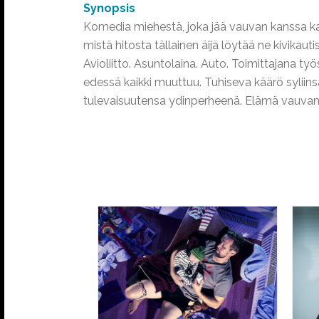
Synopsis
Komedia miehestä, joka jää vauvan kanssa kaksi
mistä hitosta tällainen äijä löytää ne kivikauti
Avioliitto. Asuntolaina. Auto. Toimittajana t
edessä kaikki muuttuu. Tuhiseva käärö syliinsä
tulevaisuutensa ydinperheenä. Elämä vauvan a