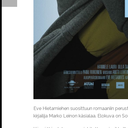
Eve Hietamiehen suosittuun romaaniin perustuv
kirjailija Marko Leinon käsialaa. Elokuva on S