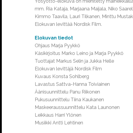
Yösyöttö-elokuva on miehitetty maineikkailla 
mm. Ria Kataja, Marjaana Maijala, Niko Saarel
Kimmo Taavila, Lauri Tilkanen, Minttu Musta
Elokuvan levittää Nordisk Film.
Elokuvan tiedot
Ohjaus Marja Pyykkö
Käsikirjoitus Marko Leino ja Marja Pyykkö
Tuottajat Markus Selin ja Jukka Helle
Elokuvan levittäjä Nordisk Film
Kuvaus Konsta Sohlberg
Lavastus Sattva-Hanna Toiviainen
Äänisuunnittelu Panu Riikonen
Pukusuunnittelu Tiina Kaukanen
Maskeeraussuunnittelu Kata Launonen
Leikkaus Harri Ylönen
Musiikki Antti Lehtinen