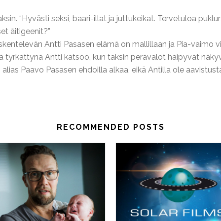
n. “Hyvästi seksi, baari-illat ja juttukeikat. Tervetuloa puklur
set äitigeenit?”
yöskentelevän Antti Pasasen elämä on mallillaan ja Pia-vaimo v
 tyrkättynä Antti katsoo, kun taksin perävalot häipyvät näkyvi
lias Paavo Pasasen ehdoilla alkaa, eikä Antilla ole aavistust
RECOMMENDED POSTS