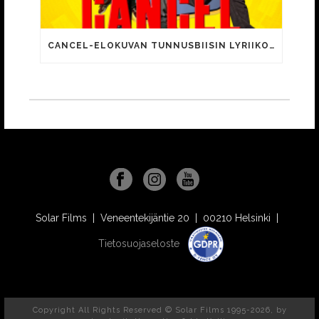
CANCEL-ELOKUVAN TUNNUSBIISIN LYRIIKOISSA TUTTUJA MEEMIHOKEMIA YOUTUBE-VIDEOILTA!
Solar Films | Veneentekijäntie 20 | 00210 Helsinki |
Tietosuojaseloste
Copyright All Rights Reserved © Solar Films 1995-2026, by