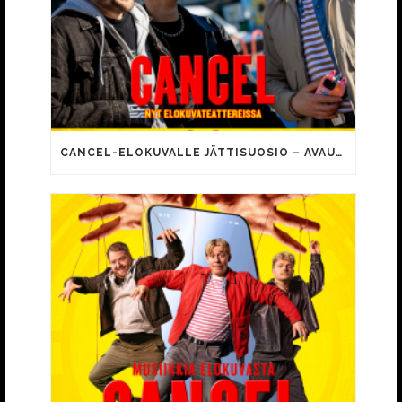
CANCEL-ELOKUVALLE JÄTTISUOSIO – AVAUSPÄIVÄNÄ JO 15 492 KATSOJAA!