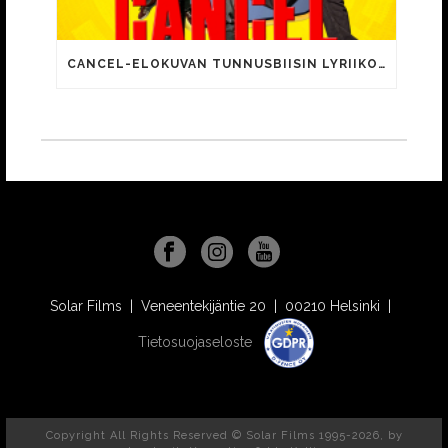
CANCEL-ELOKUVAN TUNNUSBIISIN LYRIIKOISSA TUTTUJA MEEMIHOKEMIA YOUTUBE-VIDEOILTA!
Solar Films | Veneentekijäntie 20 | 00210 Helsinki |
Tietosuojaseloste
Copyright All Rights Reserved © Solar Films 1995-2026, by