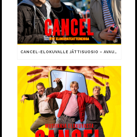
CANCEL-ELOKUVALLE JÄTTISUOSIO – AVAUSPÄIVÄNÄ JO 15 492 KATSOJAA!