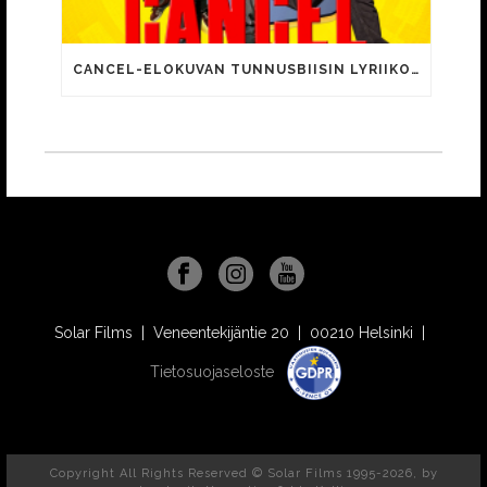
CANCEL-ELOKUVAN TUNNUSBIISIN LYRIIKOISSA TUTTUJA MEEMIHOKEMIA YOUTUBE-VIDEOILTA!
Solar Films | Veneentekijäntie 20 | 00210 Helsinki |
Tietosuojaseloste
Copyright All Rights Reserved © Solar Films 1995-2026, by