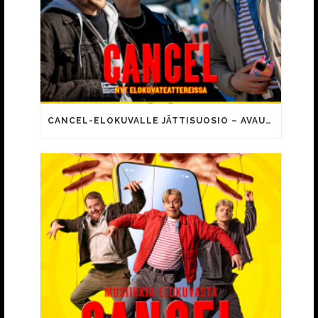
CANCEL-ELOKUVALLE JÄTTISUOSIO – AVAUSPÄIVÄNÄ JO 15 492 KATSOJAA!