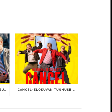
CANCEL-ELOKUVALLE JÄTTISUOSIO – AVAUSPÄIVÄNÄ JO 15 492 KATSOJAA!
CANCEL-ELOKUVAN TUNNUSBIISIN LYRIIKOISSA TUTTUJA MEEMIHOKEMIA YOUTUBE-VIDEOILTA!