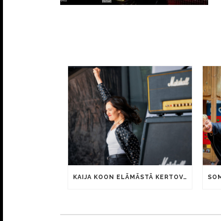
KAIJA KOON ELÄMÄSTÄ KERTOVAN KAUNIS RIETAS ONNELLINEN -ELOKUVAN TRAILER JULKI