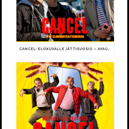
CANCEL-ELOKUVALLE JÄTTISUOSIO – AVAUSPÄIVÄNÄ JO 15 492 KATSOJAA!