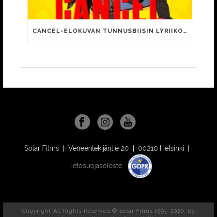
CANCEL-ELOKUVAN TUNNUSBIISIN LYRIIKOISSA TUTTUJA MEEMIHOKEMIA YOUTUBE-VIDEOILTA!
Solar Films | Veneentekijäntie 20 | 00210 Helsinki |
Tietosuojaseloste
Copyright All Rights Reserved © Solar Films 1995-2026, by