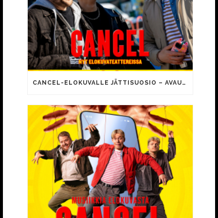
CANCEL-ELOKUVALLE JÄTTISUOSIO – AVAUSPÄIVÄNÄ JO 15 492 KATSOJAA!