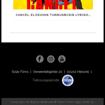
CANCEL-ELOKUVAN TUNNUSBIISIN LYRIIKOISSA TUTTUJA MEEMIHOKEMIA YOUTUBE-VIDEOILTA!
Solar Films | Veneentekijäntie 20 | 00210 Helsinki |
Tietosuojaseloste
Copyright All Rights Reserved © Solar Films 1995-2026, by