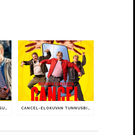
CANCEL-ELOKUVALLE JÄTTISUOSIO – AVAUSPÄIVÄNÄ JO 15 492 KATSOJAA!
CANCEL-ELOKUVAN TUNNUSBIISIN LYRIIKOISSA TUTTUJA MEEMIHOKEMIA YOUTUBE-VIDEOILTA!