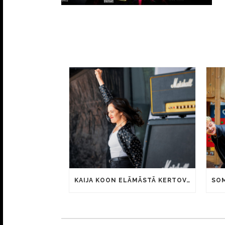
KAIJA KOON ELÄMÄSTÄ KERTOVAN KAUNIS RIETAS ONNELLINEN -ELOKUVAN TRAILER JULKI