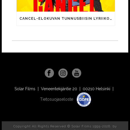
CANCEL-ELOKUVAN TUNNUSBIISIN LYRIIKOISSA TUTTUJA MEEMIHOKEMIA YOUTUBE-VIDEOILTA!
Solar Films | Veneentekijäntie 20 | 00210 Helsinki |
Tietosuojaseloste
Copyright All Rights Reserved © Solar Films 1995-2026, by