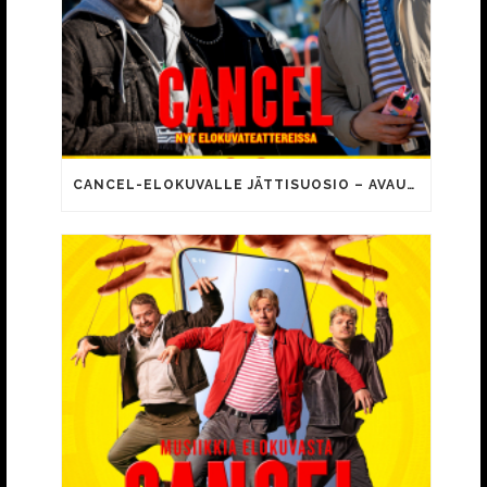
CANCEL-ELOKUVALLE JÄTTISUOSIO – AVAUSPÄIVÄNÄ JO 15 492 KATSOJAA!