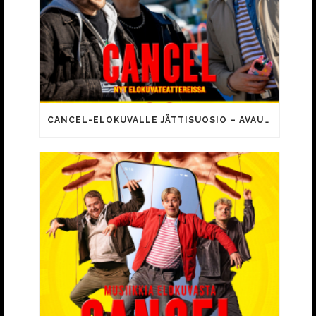
CANCEL-ELOKUVALLE JÄTTISUOSIO – AVAUSPÄIVÄNÄ JO 15 492 KATSOJAA!