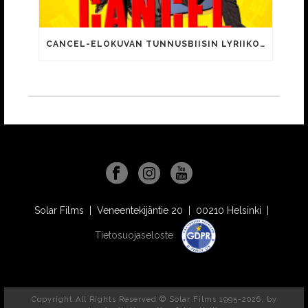
CANCEL-ELOKUVAN TUNNUSBIISIN LYRIIKOISSA TUTTUJA MEEMIHOKEMIA YOUTUBE-VIDEOILTA!
Solar Films | Veneentekijäntie 20 | 00210 Helsinki |
Tietosuojaseloste
Copyright All Rights Reserved © Solar Films 1995-2026, by