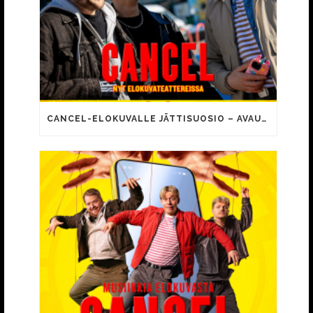
CANCEL-ELOKUVALLE JÄTTISUOSIO – AVAUSPÄIVÄNÄ JO 15 492 KATSOJAA!