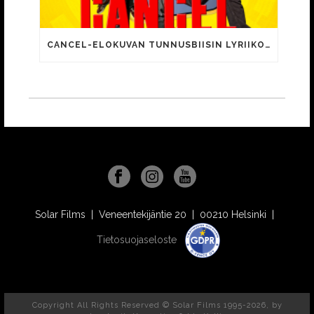
CANCEL-ELOKUVAN TUNNUSBIISIN LYRIIKOISSA TUTTUJA MEEMIHOKEMIA YOUTUBE-VIDEOILTA!
Solar Films | Veneentekijäntie 20 | 00210 Helsinki |
Tietosuojaseloste
Copyright All Rights Reserved © Solar Films 1995-2026, by