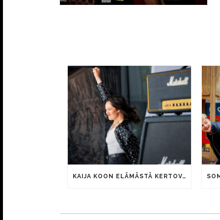
KAIJA KOON ELÄMÄSTÄ KERTOVAN KAUNIS RIETAS ONNELLINEN -ELOKUVAN TRAILER JULKI