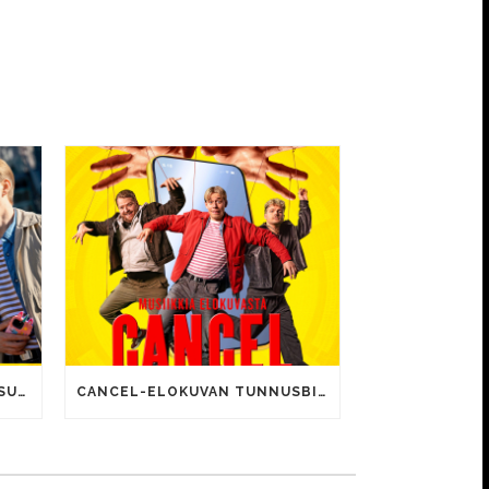
CANCEL-ELOKUVALLE JÄTTISUOSIO – AVAUSPÄIVÄNÄ JO 15 492 KATSOJAA!
CANCEL-ELOKUVAN TUNNUSBIISIN LYRIIKOISSA TUTTUJA MEEMIHOKEMIA YOUTUBE-VIDEOILTA!