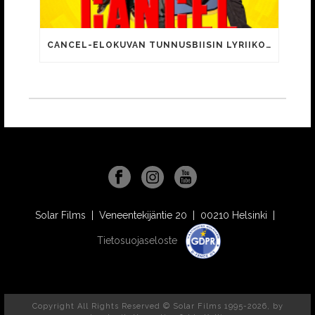
CANCEL-ELOKUVAN TUNNUSBIISIN LYRIIKOISSA TUTTUJA MEEMIHOKEMIA YOUTUBE-VIDEOILTA!
Solar Films | Veneentekijäntie 20 | 00210 Helsinki |
Tietosuojaseloste
Copyright All Rights Reserved © Solar Films 1995-2026, by