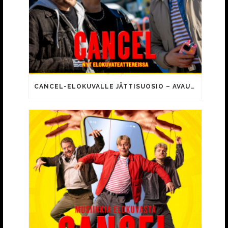
CANCEL-ELOKUVALLE JÄTTISUOSIO – AVAUSPÄIVÄNÄ JO 15 492 KATSOJAA!