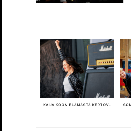
KAIJA KOON ELÄMÄSTÄ KERTOVAN KAUNIS RIETAS ONNELLINEN -ELOKUVAN TRAILER JULKI