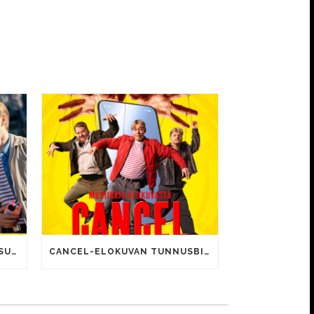
CANCEL-ELOKUVALLE JÄTTISUOSIO – AVAUSPÄIVÄNÄ JO 15 492 KATSOJAA!
CANCEL-ELOKUVAN TUNNUSBIISIN LYRIIKOISSA TUTTUJA MEEMIHOKEMIA YOUTUBE-VIDEOILTA!