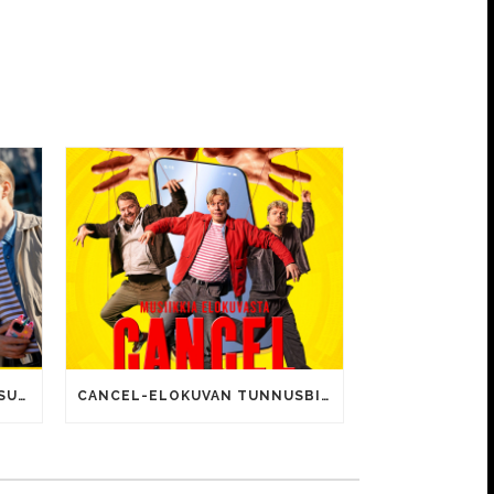
CANCEL-ELOKUVALLE JÄTTISUOSIO – AVAUSPÄIVÄNÄ JO 15 492 KATSOJAA!
CANCEL-ELOKUVAN TUNNUSBIISIN LYRIIKOISSA TUTTUJA MEEMIHOKEMIA YOUTUBE-VIDEOILTA!