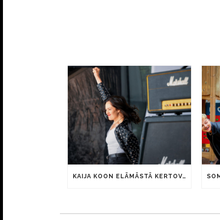
KAIJA KOON ELÄMÄSTÄ KERTOVAN KAUNIS RIETAS ONNELLINEN -ELOKUVAN TRAILER JULKI