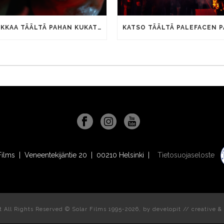
TSEKKAA TÄÄLTÄ PAHAN KUKAT -ELOKUVAN MAYHEM-BIISIN VIDEO
Films | Veneentekijäntie 20 | 00210 Helsinki |
Tietosuojaseloste
t All Rights Reserved © Solar Films 1995-2026, by
developit // creative
& 