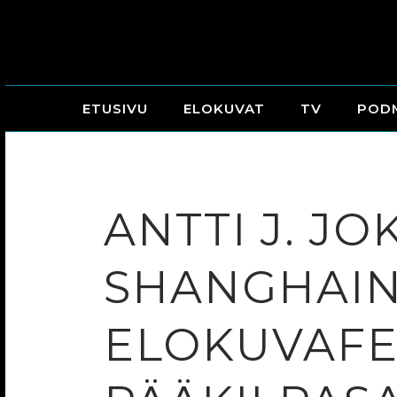
ETUSIVU
ELOKUVAT
TV
POD
ANTTI J. J
SHANGHAIN
ELOKUVAFE