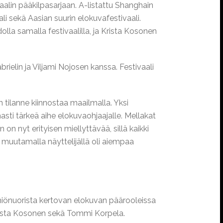
aalin pääkilpasarjaan. A-listattu Shanghain
li sekä Aasian suurin elokuvafestivaali.
lla samalla festivaalilla, ja Krista Kosonen
ielin ja Viljami Nojosen kanssa. Festivaali
 tilanne kiinnostaa maailmalla. Yksi
sti tärkeä aihe elokuvaohjaajalle. Mellakat
n nyt erityisen miellyttävää, sillä kaikki
 muutamalla näyttelijällä oli aiempaa
ähiönuorista kertovan elokuvan päärooleissa
 Krista Kosonen sekä Tommi Korpela.