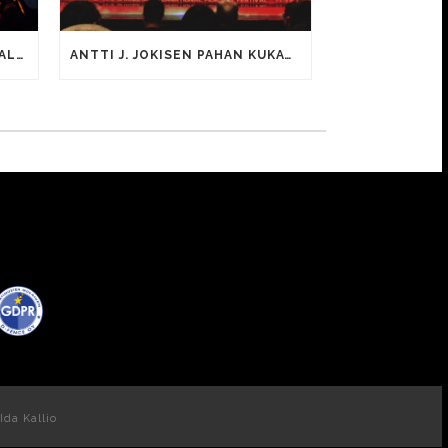
KATSO TÄÄLTÄ PALEFACEN PALAMAAN (PAHAN KUKAT) -KAPPALEEN VIDEO
ANTTI J. JOKISEN PAHAN KUKAT VOITTI HETKI SITTEN PARHAAN OHJAUKSEN PALKINNON SHANGHAIN KANSAINVÄLISELLÄ ELOKUVAFESTIVAALILLA
Ida Kallio