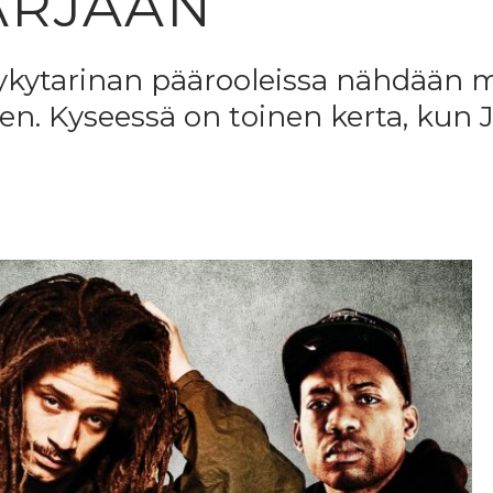
ARJAAN
ykytarinan päärooleissa nähdään m
en. Kyseessä on toinen kerta, kun J