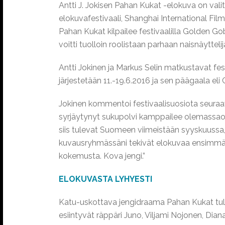
Antti J. Jokisen Pahan Kukat -elokuva on vali
elokuvafestivaali, Shanghai International Film
Pahan Kukat kilpailee festivaalilla Golden Go
voitti tuolloin roolistaan parhaan naisnäytteli
Antti Jokinen ja Markus Selin matkustavat fes
järjestetään 11.-19.6.2016 ja sen päägaala el
Jokinen kommentoi festivaalisuosiota seuraava
syrjäytynyt sukupolvi kamppailee olemassaolo
siis tulevat Suomeen viimeistään syyskuussa, k
kuvausryhmässäni tekivät elokuvaa ensimmäistä
kokemusta. Kova jengi.”
ELOKUVASTA LYHYESTI
Katu-uskottava jengidraama Pahan Kukat tulee
esiintyvät räppäri Juno, Viljami Nojonen, Di