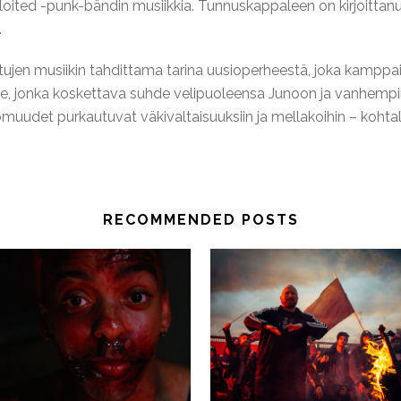
loited -punk-bändin musiikkia. Tunnuskappaleen on kirjoitta
.
tujen musiikin tahdittama tarina uusioperheestä, joka kamppa
e, jonka koskettava suhde velipuoleensa Junoon ja vanhempi
omuudet purkautuvat väkivaltaisuuksiin ja mellakoihin – kohta
RECOMMENDED POSTS