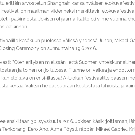
ttu erittäin arvostetun Shanghain kansainvälisen elokuvafestiv
 Festival, on maailman viidenneksi merkittävin elokuvafestivaa
blet -palkinnosta. Jokisen ohjaama Kätilö oli viime vuonna ehdo
jän palkinnon.
tivaalille kesäkuun puolessa välissä yhdessä Junon, Mikael Gabr
i Closing Ceremony on sunnuntaina 19.6.2016.
sti: ”Olen erityisen mielissäni, että Suomen yhteiskunnallinen
staan ja toinen on jo tulossa. Tilanne on vaikea ja ehdottoma
un elokuva on ensi-illassa! A-luokan festivaalille pääseminen o
 kertaa. Valitsin heidät suoraan koulusta ja lähiöistä ja vain
 ensi-iltaan 30. syyskuuta 2016. Jokisen käsikirjoittaman, l
ana Tenkorang, Eero Aho, Alma Pöysti, räppäri Mikael Gabriel,