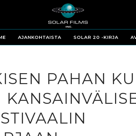
ME
AJANKOHTAISTA
SOLAR 20 -KIRJA
A
OKISEN PAHAN K
 KANSAINVÄLIS
STIVAALIN