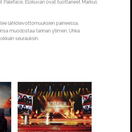
nut Paleface. Elokuvan ovat tuottaneet Markus
ilee lähiölevottomuuksien paineessa.
insa muodostaa tarinan ytimen. Uhka
lokkain seurauksin.