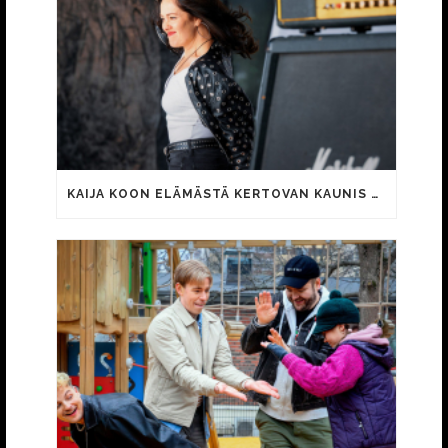
KAIJA KOON ELÄMÄSTÄ KERTOVAN KAUNIS RIETAS ONNELLINEN -ELOKUVAN TRAILER JULKI