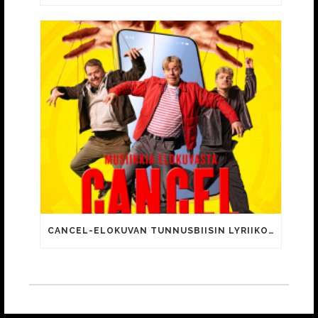
CANCEL-ELOKUVAN TUNNUSBIISIN LYRIIKOISSA TUTTUJA MEEMIHOKEMIA YOUTUBE-VIDEOILTA!