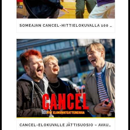
SOMEAJAN CANCEL-HITTIELOKUVALLA 100 000 KATSOJAA!
CANCEL-ELOKUVALLE JÄTTISUOSIO – AVAUSPÄIVÄNÄ JO 15 492 KATSOJAA!