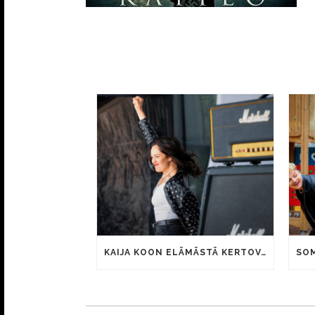
KAIJA KOON ELÄMÄSTÄ KERTOVAN KAUNIS RIETAS ONNELLINEN -ELOKUVAN TRAILER JULKI