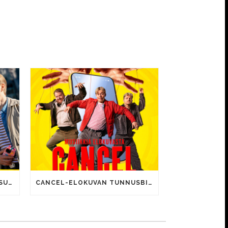
CANCEL-ELOKUVALLE JÄTTISUOSIO – AVAUSPÄIVÄNÄ JO 15 492 KATSOJAA!
CANCEL-ELOKUVAN TUNNUSBIISIN LYRIIKOISSA TUTTUJA MEEMIHOKEMIA YOUTUBE-VIDEOILTA!