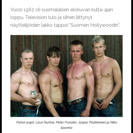
Vuosi 1962 oli suomalaisen elokuvan kulta-ajan
loppu. Television tulo ja siihen liittynyt
näyttelijöiden lakko tappoi ”Suomen Hollywoodin”.
Pahat pojat: Lauri Nurkse, Peter Franzén, Jasper Pääkkönen ja Niko
Saarela