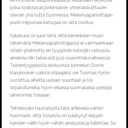
kiinnostavat kaupunkilaisia ja sellaisiakin elokuvia,
jotka todistavat jonkinlaisen yhtenäiskulttuurin
olevan yhä totta Suomessa. Mielensäpahoittajan
puoli miljoonaa katsojaa on siitä osoitus.
Salaisuus on juuri siinä, että kenenkään muun
tekemänä Mielensäpahoittajassa ei varmaankaan
oltaisi yhdistetty eri tyyppisiin katsojiin vetoavia
aineksia niin taitavasti ja jo suunnitteluvaiheessa.
Toisentyyppisistä elokuvista tunnetun Dome
Karukosken valinta ohjaajaksi vei Tuomas Kyrön
suosittua aihetta uuteen suuntaan ja toi
sirpaloituneita, hyvin erilaisia suomalaisia yleisöjä
lähemmäs toisiaan.
Tehdessäni taustatyötä tätä artikkelia varten
huomasin, että Solarista on päätynyt kirjojen
kansien väliin hyvin vähän analyysia ja tulkintaa. Se