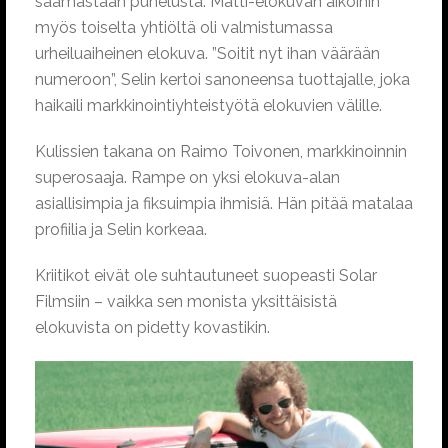
saamastaan puhelusta. Matti-elokuvan aikoihin
myös toiselta yhtiöltä oli valmistumassa
urheiluaiheinen elokuva. ”Soitit nyt ihan väärään
numeroon”, Selin kertoi sanoneensa tuottajalle, joka
haikaili markkinointiyhteistyötä elokuvien välille.
Kulissien takana on Raimo Toivonen, markkinoinnin
superosaaja. Rampe on yksi elokuva-alan
asiallisimpia ja fiksuimpia ihmisiä. Hän pitää matalaa
profiilia ja Selin korkeaa.
Kriitikot eivät ole suhtautuneet suopeasti Solar
Filmsiin – vaikka sen monista yksittäisistä
elokuvista on pidetty kovastikin.