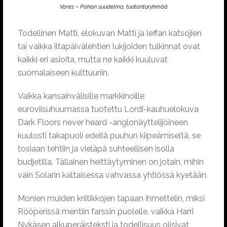
Vares – Pahan suudelma, tuotantoryhmää
Todellinen Matti, elokuvan Matti ja leffan katsojien
tai vaikka iltapäivälehtien lukijoiden tulkinnat ovat
kaikki eri asioita, mutta ne kaikki kuuluvat
suomalaiseen kulttuuriin.
Vaikka kansainvälisille markkinoille
euroviisuhuumassa tuotettu Lordi-kauhuelokuva
Dark Floors never heard -anglonäyttelijöineen
kuulosti takapuoli edellä puuhun kiipeämiseltä, se
tosiaan tehtiin ja vieläpä suhteellisen isolla
budjetilla. Tällainen heittäytyminen on jotain, mihin
vain Solarin kaltaisessa vahvassa yhtiössä kyetään.
Monien muiden kriitikkojen tapaan ihmettelin, miksi
Rööperissä mentiin farssin puolelle, vaikka Harri
Nykäsen alkuperäisteksti ja todellisuus olisivat