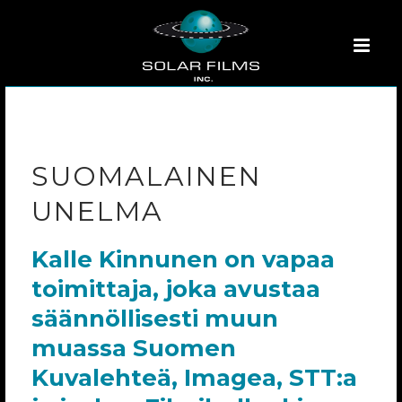
SUOMALAINEN
UNELMA
Kalle Kinnunen on vapaa
toimittaja, joka avustaa
säännöllisesti muun
muassa Suomen
Kuvalehteä, Imagea, STT:a