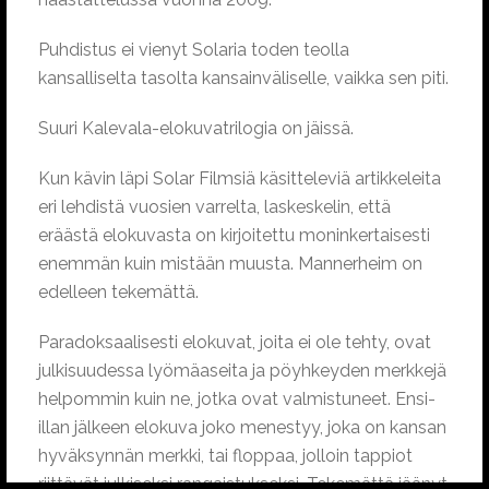
Puhdistus ei vienyt Solaria toden teolla
kansalliselta tasolta kansainväliselle, vaikka sen piti.
Suuri Kalevala-elokuvatrilogia on jäissä.
Kun kävin läpi Solar Filmsiä käsitteleviä artikkeleita
eri lehdistä vuosien varrelta, laskeskelin, että
eräästä elokuvasta on kirjoitettu moninkertaisesti
enemmän kuin mistään muusta. Mannerheim on
edelleen tekemättä.
Paradoksaalisesti elokuvat, joita ei ole tehty, ovat
julkisuudessa lyömäaseita ja pöyhkeyden merkkejä
helpommin kuin ne, jotka ovat valmistuneet. Ensi-
illan jälkeen elokuva joko menestyy, joka on kansan
hyväksynnän merkki, tai floppaa, jolloin tappiot
riittävät julkiseksi rangaistukseksi. Tekemättä jäänyt