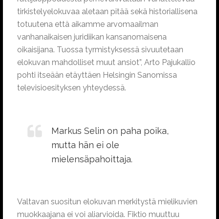
tirkistelyelokuvaa aletaan pitää sekä historiallisena
totuutena että aikamme arvomaailman
vanhanaikaisen juridiikan kansanomaisena
oikaisijana. Tuossa tyrmistyksessä sivuutetaan
elokuvan mahdolliset muut ansiot”, Arto Pajukallio
pohti itseään etäyttäen Helsingin Sanomissa
televisioesityksen yhteydessä.
Markus Selin on paha poika,
mutta hän ei ole
mielensäpahoittaja.
Valtavan suositun elokuvan merkitystä mielikuvien
muokkaajana ei voi aliarvioida. Fiktio muuttuu