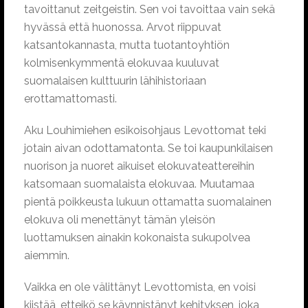
tavoittanut zeitgeistin. Sen voi tavoittaa vain sekä
hyvässä että huonossa. Arvot riippuvat
katsantokannasta, mutta tuotantoyhtiön
kolmisenkymmentä elokuvaa kuuluvat
suomalaisen kulttuurin lähihistoriaan
erottamattomasti.
Aku Louhimiehen esikoisohjaus Levottomat teki
jotain aivan odottamatonta. Se toi kaupunkilaisen
nuorison ja nuoret aikuiset elokuvateattereihin
katsomaan suomalaista elokuvaa. Muutamaa
pientä poikkeusta lukuun ottamatta suomalainen
elokuva oli menettänyt tämän yleisön
luottamuksen ainakin kokonaista sukupolvea
aiemmin.
Vaikka en ole välittänyt Levottomista, en voisi
kiistää, etteikö se käynnistänyt kehityksen, joka