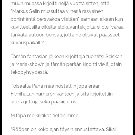
muun muassa kirjoitti neljä vuotta sitten, että
”Markus Selin mussuttaa viineriä rasvainen
poninhäntä persvakoa viistäen” samaan aikaan kun
kuvitteellisilla oikeilla elokuvantekijöillä ei ole ”varaa
tankata autoon bensaa, jotta he olisivat päässeet
kuvauspaikalle”.
Tämän fantasian jälkeen kirjoittaja tuomitsi Seiskan
ja Maria-show’n ja tämän perään kirjoitti vielä jotain
tekopyhyydestä.
Toisaalta Paha maa nostettiin jopa erään
Filmihullun numeron kanteen ja siitä kirjoitettiin
useita juttuja sekä pääkirjoitus.
Mitäpä me kriitikot tietäisimme.
”Rööperi on koko ajan täysin ennustettava. Siksi