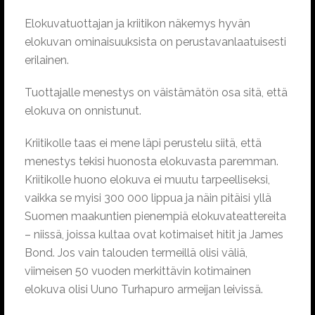
Elokuvatuottajan ja kriitikon näkemys hyvän
elokuvan ominaisuuksista on perustavanlaatuisesti
erilainen.
Tuottajalle menestys on väistämätön osa sitä, että
elokuva on onnistunut.
Kriitikolle taas ei mene läpi perustelu siitä, että
menestys tekisi huonosta elokuvasta paremman.
Kriitikolle huono elokuva ei muutu tarpeelliseksi,
vaikka se myisi 300 000 lippua ja näin pitäisi yllä
Suomen maakuntien pienempiä elokuvateattereita
– niissä, joissa kultaa ovat kotimaiset hitit ja James
Bond. Jos vain talouden termeillä olisi väliä,
viimeisen 50 vuoden merkittävin kotimainen
elokuva olisi Uuno Turhapuro armeijan leivissä.