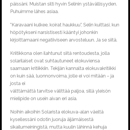
päissäni. Muistan silti hyvin Selinin ystävällisyyden.
Puhuimme lähes asiaa.
”Karavaani kulkee, koirat haukkuu”, Selin kuittasi, kun
höpötykseni narsistisesti kääntyi johonkin
kirjoittamaani negatiiviseen arvosteluun. Ja se siitä.
Kriitikkona olen ilahtunut siitä rentoudesta, jolla
solarilaiset ovat suhtautuneet elokuviensa
saamaan kritiikkiin. Tekijän kannalta elokuvakritiikki
on kuin sää, luonnonvoima, jolle ei voi mitään – ja
josta ei
välttämättä tarvitse välittää paljoa, sillä yleisön
mielipide on usein aivan eri asia.
Noihin aikoihin Solarista elokuva-alan väeltä
kysellessäni odotin juoruja äijämäisestä
sikailumeiningistä, mutta kuulin lähinnä kehuja