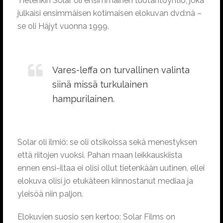
Tietenkin Solar oli ensimmäinen tuotantoyhtiö, joka
julkaisi ensimmäisen kotimaisen elokuvan dvd:nä –
se oli Häjyt vuonna 1999.
Vares-leffa on turvallinen valinta
siinä missä turkulainen
hampurilainen.
Solar oli ilmiö: se oli otsikoissa sekä menestyksen
että riitojen vuoksi. Pahan maan leikkauskiista
ennen ensi-iltaa ei olisi ollut tietenkään uutinen, ellei
elokuva olisi jo etukäteen kiinnostanut mediaa ja
yleisöä niin paljon.
Elokuvien suosio sen kertoo: Solar Films on