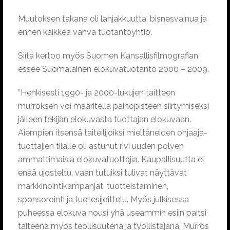
Muutoksen takana oli lahjakkuutta, bisnesvainua ja
ennen kaikkea vahva tuotantoyhtiö.
Siitä kertoo myös Suomen Kansallisfilmografian
essee Suomalainen elokuvatuotanto 2000 – 2009.
”Henkisesti 1990- ja 2000-lukujen taitteen
murroksen voi määritellä painopisteen siirtymiseksi
jälleen tekijän elokuvasta tuottajan elokuvaan.
Aiempien itsensä taiteilijoiksi mieltäneiden ohjaaja-
tuottajien tilalle oli astunut rivi uuden polven
ammattimaisia elokuvatuottajia. Kaupallisuutta ei
enää ujosteltu, vaan tutuiksi tulivat näyttävät
markkinointikampanjat, tuotteistaminen,
sponsorointi ja tuotesijoittelu. Myös julkisessa
puheessa elokuva nousi yhä useammin esiin paitsi
taiteena myös teollisuutena ja työllistäjänä. Murros