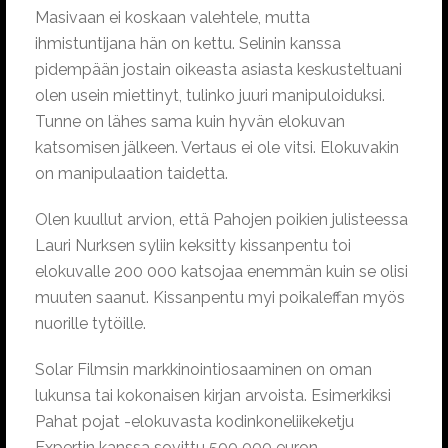
Masivaan ei koskaan valehtele, mutta
ihmistuntijana hän on kettu. Selinin kanssa
pidempään jostain oikeasta asiasta keskusteltuani
olen usein miettinyt, tulinko juuri manipuloiduksi.
Tunne on lähes sama kuin hyvän elokuvan
katsomisen jälkeen. Vertaus ei ole vitsi. Elokuvakin
on manipulaation taidetta.
Olen kuullut arvion, että Pahojen poikien julisteessa
Lauri Nurksen syliin keksitty kissanpentu toi
elokuvalle 200 000 katsojaa enemmän kuin se olisi
muuten saanut. Kissanpentu myi poikaleffan myös
nuorille tytöille.
Solar Filmsin markkinointiosaaminen on oman
lukunsa tai kokonaisen kirjan arvoista. Esimerkiksi
Pahat pojat -elokuvasta kodinkoneliikeketju
Expertin kanssa sovittu 500 000 euron