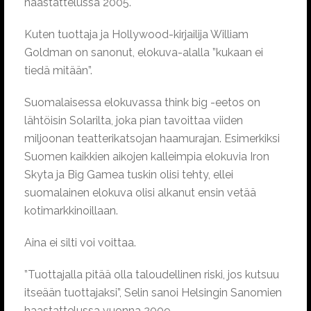
haastattelussa 2005.
Kuten tuottaja ja Hollywood-kirjailija William
Goldman on sanonut, elokuva-alalla ”kukaan ei
tiedä mitään”.
Suomalaisessa elokuvassa think big -eetos on
lähtöisin Solarilta, joka pian tavoittaa viiden
miljoonan teatterikatsojan haamurajan. Esimerkiksi
Suomen kaikkien aikojen kalleimpia elokuvia Iron
Skyta ja Big Gamea tuskin olisi tehty, ellei
suomalainen elokuva olisi alkanut ensin vetää
kotimarkkinoillaan.
Aina ei silti voi voittaa.
”Tuottajalla pitää olla taloudellinen riski, jos kutsuu
itseään tuottajaksi”, Selin sanoi Helsingin Sanomien
haastattelussa vuonna 2009.