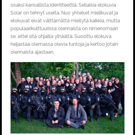
osaksi kansallista identiteettiä. Sellaisia elokuvia
Solar on tehnyt useita. Nuo yhteiset mielikuvat ja
elokuvat eivät välttämättä miellytä kaikkia, mutta
populaarikulttuurissa olennaista on nimenomaan
se, ettei sitä ohjailla ylhäältä. Suosittu elokuva
heijastaa olemassa olevia tuntoja ja kertoo jotain
olennaista ajastaan.