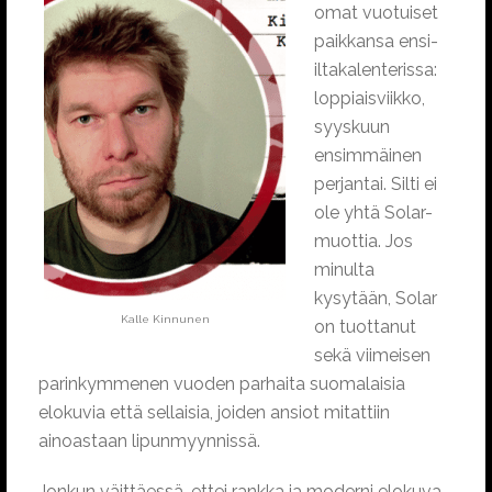
omat vuotuiset
paikkansa ensi-
iltakalenterissa:
loppiaisviikko,
syyskuun
ensimmäinen
perjantai. Silti ei
ole yhtä Solar-
muottia. Jos
minulta
kysytään, Solar
Kalle Kinnunen
on tuottanut
sekä viimeisen
parinkymmenen vuoden parhaita suomalaisia
elokuvia että sellaisia, joiden ansiot mitattiin
ainoastaan lipunmyynnissä.
Jonkun väittäessä, ettei rankka ja moderni elokuva