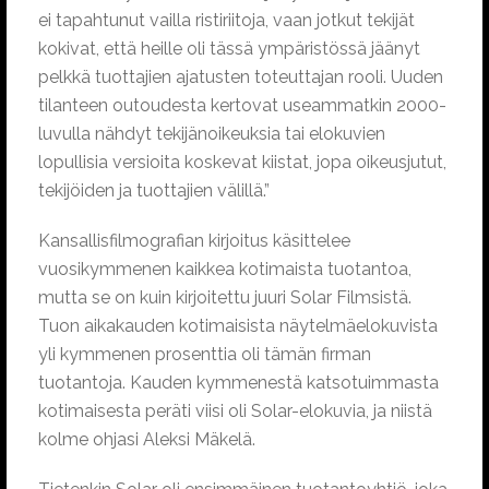
ei tapahtunut vailla ristiriitoja, vaan jotkut tekijät
kokivat, että heille oli tässä ympäristössä jäänyt
pelkkä tuottajien ajatusten toteuttajan rooli. Uuden
tilanteen outoudesta kertovat useammatkin 2000-
luvulla nähdyt tekijänoikeuksia tai elokuvien
lopullisia versioita koskevat kiistat, jopa oikeusjutut,
tekijöiden ja tuottajien välillä.”
Kansallisfilmografian kirjoitus käsittelee
vuosikymmenen kaikkea kotimaista tuotantoa,
mutta se on kuin kirjoitettu juuri Solar Filmsistä.
Tuon aikakauden kotimaisista näytelmäelokuvista
yli kymmenen prosenttia oli tämän firman
tuotantoja. Kauden kymmenestä katsotuimmasta
kotimaisesta peräti viisi oli Solar-elokuvia, ja niistä
kolme ohjasi Aleksi Mäkelä.