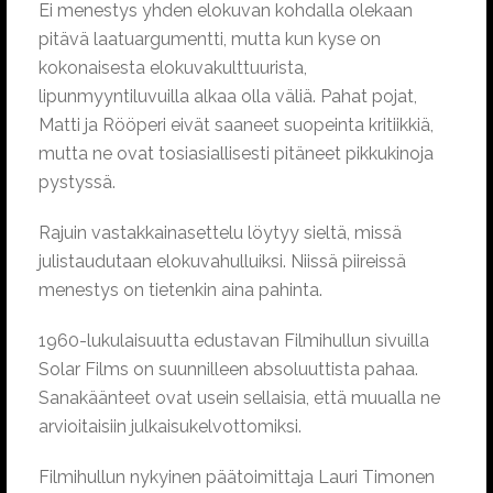
Ei menestys yhden elokuvan kohdalla olekaan
pitävä laatuargumentti, mutta kun kyse on
kokonaisesta elokuvakulttuurista,
lipunmyyntiluvuilla alkaa olla väliä. Pahat pojat,
Matti ja Rööperi eivät saaneet suopeinta kritiikkiä,
mutta ne ovat tosiasiallisesti pitäneet pikkukinoja
pystyssä.
Rajuin vastakkainasettelu löytyy sieltä, missä
julistaudutaan elokuvahulluiksi. Niissä piireissä
menestys on tietenkin aina pahinta.
1960-lukulaisuutta edustavan Filmihullun sivuilla
Solar Films on suunnilleen absoluuttista pahaa.
Sanakäänteet ovat usein sellaisia, että muualla ne
arvioitaisiin julkaisukelvottomiksi.
Filmihullun nykyinen päätoimittaja Lauri Timonen