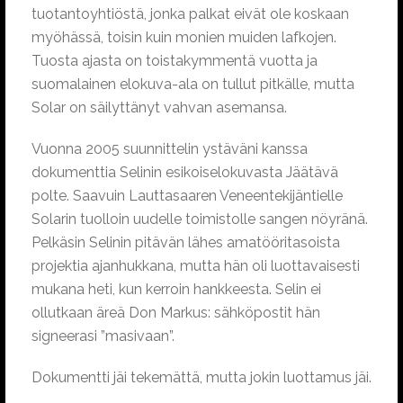
tuotantoyhtiöstä, jonka palkat eivät ole koskaan
myöhässä, toisin kuin monien muiden lafkojen.
Tuosta ajasta on toistakymmentä vuotta ja
suomalainen elokuva-ala on tullut pitkälle, mutta
Solar on säilyttänyt vahvan asemansa.
Vuonna 2005 suunnittelin ystäväni kanssa
dokumenttia Selinin esikoiselokuvasta Jäätävä
polte. Saavuin Lauttasaaren Veneentekijäntielle
Solarin tuolloin uudelle toimistolle sangen nöyränä.
Pelkäsin Selinin pitävän lähes amatööritasoista
projektia ajanhukkana, mutta hän oli luottavaisesti
mukana heti, kun kerroin hankkeesta. Selin ei
ollutkaan äreä Don Markus: sähköpostit hän
signeerasi ”masivaan”.
Dokumentti jäi tekemättä, mutta jokin luottamus jäi.