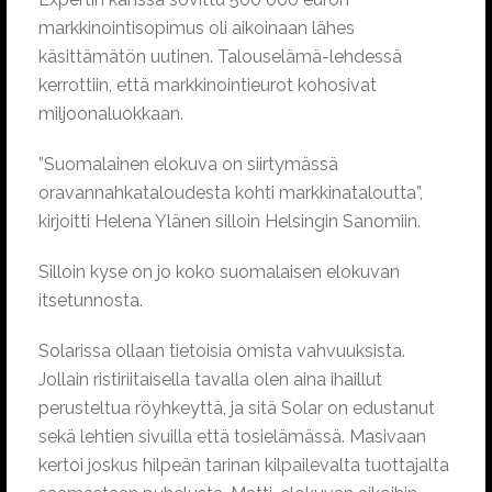
markkinointisopimus oli aikoinaan lähes
käsittämätön uutinen. Talouselämä-lehdessä
kerrottiin, että markkinointieurot kohosivat
miljoonaluokkaan.
”Suomalainen elokuva on siirtymässä
oravannahkataloudesta kohti markkinataloutta”,
kirjoitti Helena Ylänen silloin Helsingin Sanomiin.
Silloin kyse on jo koko suomalaisen elokuvan
itsetunnosta.
Solarissa ollaan tietoisia omista vahvuuksista.
Jollain ristiriitaisella tavalla olen aina ihaillut
perusteltua röyhkeyttä, ja sitä Solar on edustanut
sekä lehtien sivuilla että tosielämässä. Masivaan
kertoi joskus hilpeän tarinan kilpailevalta tuottajalta