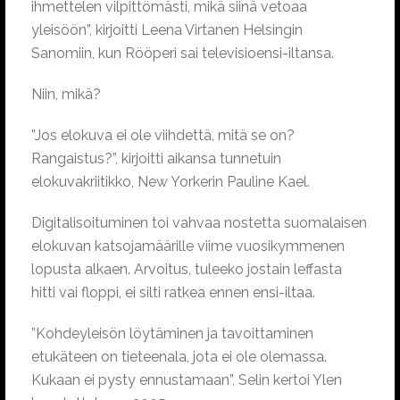
ihmettelen vilpittömästi, mikä siinä vetoaa
yleisöön”, kirjoitti Leena Virtanen Helsingin
Sanomiin, kun Rööperi sai televisioensi-iltansa.
Niin, mikä?
”Jos elokuva ei ole viihdettä, mitä se on?
Rangaistus?”, kirjoitti aikansa tunnetuin
elokuvakriitikko, New Yorkerin Pauline Kael.
Digitalisoituminen toi vahvaa nostetta suomalaisen
elokuvan katsojamäärille viime vuosikymmenen
lopusta alkaen. Arvoitus, tuleeko jostain leffasta
hitti vai floppi, ei silti ratkea ennen ensi-iltaa.
”Kohdeyleisön löytäminen ja tavoittaminen
etukäteen on tieteenala, jota ei ole olemassa.
Kukaan ei pysty ennustamaan”, Selin kertoi Ylen