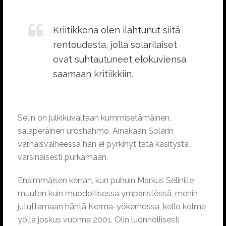
Kriitikkona olen ilahtunut siitä
rentoudesta, jolla solarilaiset
ovat suhtautuneet elokuviensa
saamaan kritiikkiin.
Selin on julkikuvaltaan kummisetämäinen,
salaperäinen uroshahmo. Ainakaan Solarin
varhaisvaiheessa hän ei pyrkinyt tätä käsitystä
varsinaisesti purkamaan.
Ensimmäisen kerran, kun puhuin Markus Selinille
muuten kuin muodollisessa ympäristössä, menin
jututtamaan häntä Kerma-yökerhossa, kello kolme
yöllä joskus vuonna 2001. Olin luonnollisesti