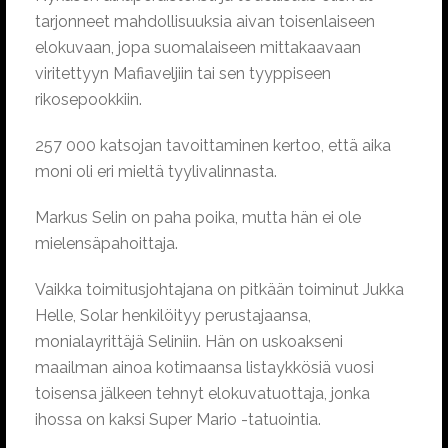
tarjonneet mahdollisuuksia aivan toisenlaiseen
elokuvaan, jopa suomalaiseen mittakaavaan
viritettyyn Mafiaveljiin tai sen tyyppiseen
rikosepookkiin.
257 000 katsojan tavoittaminen kertoo, että aika
moni oli eri mieltä tyylivalinnasta.
Markus Selin on paha poika, mutta hän ei ole
mielensäpahoittaja.
Vaikka toimitusjohtajana on pitkään toiminut Jukka
Helle, Solar henkilöityy perustajaansa,
monialayrittäjä Seliniin. Hän on uskoakseni
maailman ainoa kotimaansa listaykkösiä vuosi
toisensa jälkeen tehnyt elokuvatuottaja, jonka
ihossa on kaksi Super Mario -tatuointia.