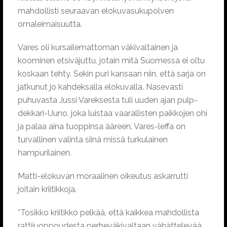
mahdollisti seuraavan elokuvasukupolven
omaleimaisuutta.
Vares oli kursailemattoman väkivaltainen ja
koominen etsiväjuttu, jotain mitä Suomessa ei oltu
koskaan tehty. Sekin puri kansaan niin, että sarja on
jatkunut jo kahdeksalla elokuvalla. Nasevasti
puhuvasta Jussi Vareksesta tuli uuden ajan pulp-
dekkari-Uuno, joka luistaa vaarallisten paikkojen ohi
ja palaa aina tuoppinsa ääreen. Vares-leffa on
turvallinen valinta siinä missä turkulainen
hampurilainen.
Matti-elokuvan moraalinen oikeutus askarrutti
joitain kriitikkoja.
”Tosikko kriitikko pelkää, että kaikkea mahdollista
rattijuoppoudesta perheväkivaltaan vähättelevää