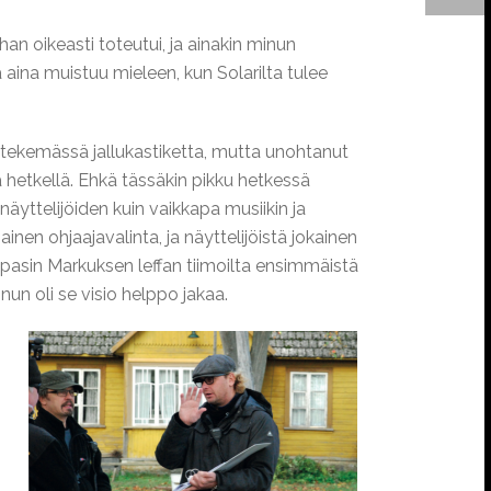
han oikeasti toteutui, ja ainakin minun
a aina muistuu mieleen, kun Solarilta tulee
 tekemässä jallukastiketta, mutta unohtanut
la hetkellä. Ehkä tässäkin pikku hetkessä
 näyttelijöiden kuin vaikkapa musiikin ja
ainen ohjaajavalinta, ja näyttelijöistä jokainen
 tapasin Markuksen leffan tiimoilta ensimmäistä
inun oli se visio helppo jakaa.