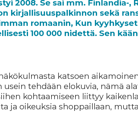
tyi 2008. Se sai mm. Finlandia-, 
 kirjallisuuspalkinnon sekä rans
imman romaanin, Kun kyyhkyset k
ellisesti 100 000 nidettä. Sen k
 näkökulmasta katsoen aikamoinen 
n usein tehdään elokuvia, nämä alat
iihen kohtaamiseen liittyy kaikenlai
ita ja oikeuksia shoppaillaan, mutta