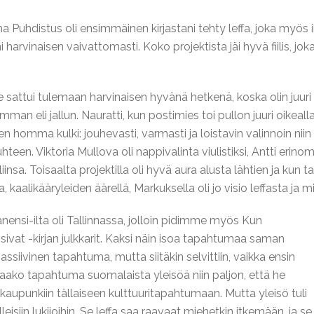
a Puhdistus oli ensimmäinen kirjastani tehty leffa, joka myös i
harvinaisen vaivattomasti. Koko projektista jäi hyvä fiilis, jok
 sattui tulemaan harvinaisen hyvänä hetkenä, koska olin juuri
mman eli jallun. Nauratti, kun postimies toi pullon juuri oikeal
ten homma kulki: jouhevasti, varmasti ja loistavin valinnoin niin
een. Viktoria Mullova oli nappivalinta viulistiksi, Antti erinom
liinsa. Toisaalta projektilla oli hyvä aura alusta lähtien ja kun
, kaalikääryleiden äärellä, Markuksella oli jo visio leffasta ja m
ensi-ilta oli Tallinnassa, jolloin pidimme myös Kun
ivat -kirjan julkkarit. Kaksi näin isoa tapahtumaa saman
assiivinen tapahtuma, mutta siitäkin selvittiin, vaikka ensin
staako tapahtuma suomalaista yleisöä niin paljon, että he
upunkiin tällaiseen kulttuuritapahtumaan. Mutta yleisö tuli
leisiin lukijoihin. Se leffa saa raavaat miehetkin itkemään, ja se