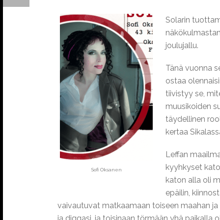
Solarin tuottam
näkökulmastani 
joulujallu.
Tänä vuonna se
ostaa olennaisi
tiivistyy se, mi
muusikoiden suht
täydellinen roo
kertaa Sikalassa
Leffan maailman
kyyhkyset katos
Sofi Oksanen
katon alla oli m
epäilin, kiinno
vaivautuvat matkaamaan toiseen maahan ja ka
ja diggasi, ja toisinaan törmään yhä paikalla ol