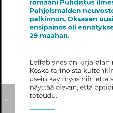
romaani Puhdistus ilmes
Pohjoismaiden neuvoston
palkinnon. Oksasen uus
ensipainos oli ennätyks
29 maahan.
Leffabisnes on kirja-alan
Koska tarinoista kuitenki
usein käy myös niin että s
näyttää olevan, että optio
toteudu.