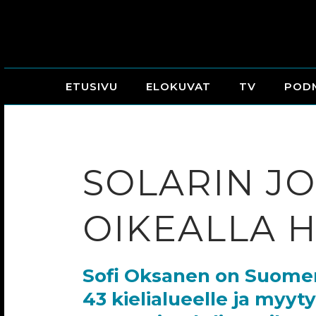
ETUSIVU
ELOKUVAT
TV
POD
SOLARIN JO
OIKEALLA 
Sofi Oksanen on Suomen 
43 kielialueelle ja myy