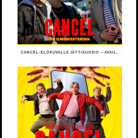
CANCEL-ELOKUVALLE JÄTTISUOSIO – AVAUSPÄIVÄNÄ JO 15 492 KATSOJAA!