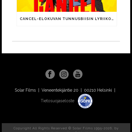
CANCEL-ELOKUVAN TUNNUSBIISIN LYRIIKOISSA TUTTUJA MEEMIHOKEMIA YOUTUBE-VIDEOILTA!
Solar Films | Veneentekijäntie 20 | 00210 Helsinki |
Tietosuojaseloste
Copyright All Rights Reserved © Solar Films 1995-2026, by