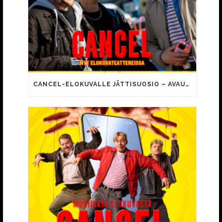
CANCEL-ELOKUVALLE JÄTTISUOSIO – AVAUSPÄIVÄNÄ JO 15 492 KATSOJAA!