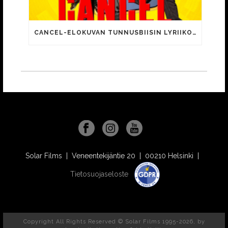
CANCEL-ELOKUVAN TUNNUSBIISIN LYRIIKOISSA TUTTUJA MEEMIHOKEMIA YOUTUBE-VIDEOILTA!
Solar Films | Veneentekijäntie 20 | 00210 Helsinki |
Tietosuojaseloste
Copyright All Rights Reserved © Solar Films 1995-2026, by