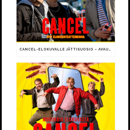
CANCEL-ELOKUVALLE JÄTTISUOSIO – AVAUSPÄIVÄNÄ JO 15 492 KATSOJAA!