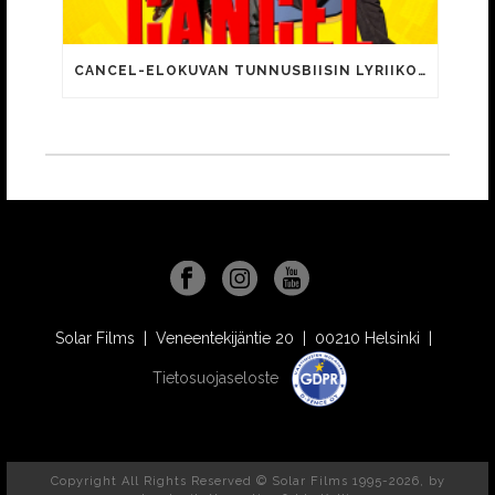
CANCEL-ELOKUVAN TUNNUSBIISIN LYRIIKOISSA TUTTUJA MEEMIHOKEMIA YOUTUBE-VIDEOILTA!
Solar Films | Veneentekijäntie 20 | 00210 Helsinki |
Tietosuojaseloste
Copyright All Rights Reserved © Solar Films 1995-2026, by