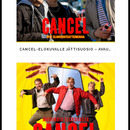
CANCEL-ELOKUVALLE JÄTTISUOSIO – AVAUSPÄIVÄNÄ JO 15 492 KATSOJAA!