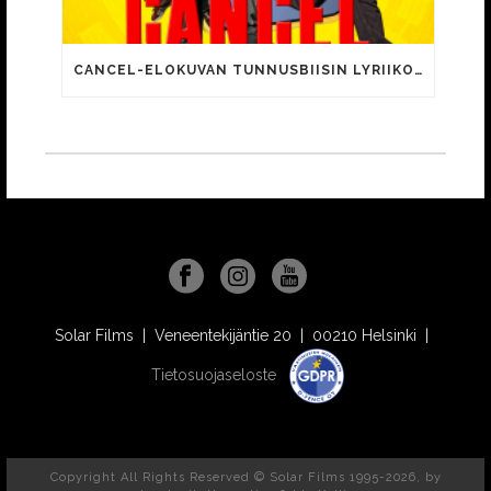
CANCEL-ELOKUVAN TUNNUSBIISIN LYRIIKOISSA TUTTUJA MEEMIHOKEMIA YOUTUBE-VIDEOILTA!
Solar Films | Veneentekijäntie 20 | 00210 Helsinki |
Tietosuojaseloste
Copyright All Rights Reserved © Solar Films 1995-2026, by