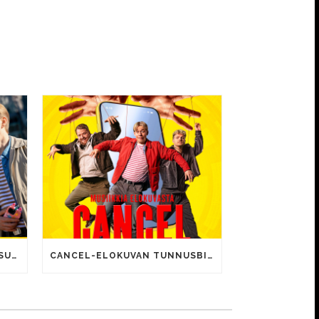
CANCEL-ELOKUVALLE JÄTTISUOSIO – AVAUSPÄIVÄNÄ JO 15 492 KATSOJAA!
CANCEL-ELOKUVAN TUNNUSBIISIN LYRIIKOISSA TUTTUJA MEEMIHOKEMIA YOUTUBE-VIDEOILTA!