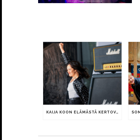
KAIJA KOON ELÄMÄSTÄ KERTOVAN KAUNIS RIETAS ONNELLINEN -ELOKUVAN TRAILER JULKI