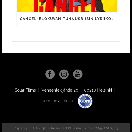
CANCEL-ELOKUVAN TUNNUSBIISIN LYRIIKOISSA TUTTUJA MEEMIHOKEMIA YOUTUBE-VIDEOILTA!
Solar Films | Veneentekijäntie 20 | 00210 Helsinki |
Tietosuojaseloste
Copyright All Rights Reserved © Solar Films 1995-2026, by