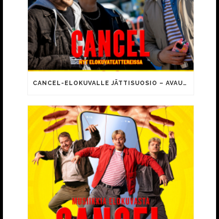
CANCEL-ELOKUVALLE JÄTTISUOSIO – AVAUSPÄIVÄNÄ JO 15 492 KATSOJAA!