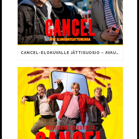
CANCEL-ELOKUVALLE JÄTTISUOSIO – AVAUSPÄIVÄNÄ JO 15 492 KATSOJAA!