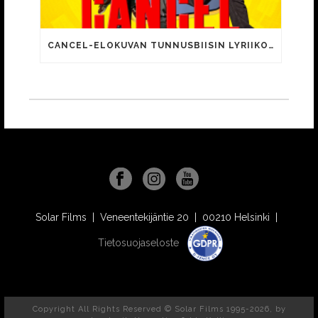
CANCEL-ELOKUVAN TUNNUSBIISIN LYRIIKOISSA TUTTUJA MEEMIHOKEMIA YOUTUBE-VIDEOILTA!
Solar Films | Veneentekijäntie 20 | 00210 Helsinki |
Tietosuojaseloste
Copyright All Rights Reserved © Solar Films 1995-2026, by