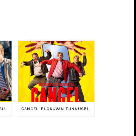
CANCEL-ELOKUVALLE JÄTTISUOSIO – AVAUSPÄIVÄNÄ JO 15 492 KATSOJAA!
CANCEL-ELOKUVAN TUNNUSBIISIN LYRIIKOISSA TUTTUJA MEEMIHOKEMIA YOUTUBE-VIDEOILTA!