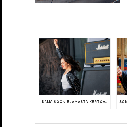
KAIJA KOON ELÄMÄSTÄ KERTOVAN KAUNIS RIETAS ONNELLINEN -ELOKUVAN TRAILER JULKI