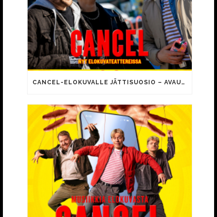
CANCEL-ELOKUVALLE JÄTTISUOSIO – AVAUSPÄIVÄNÄ JO 15 492 KATSOJAA!