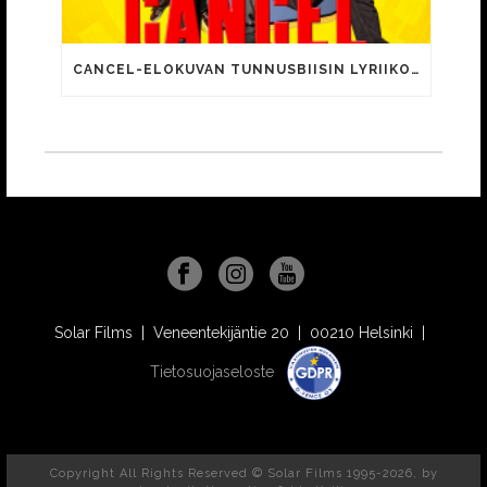
CANCEL-ELOKUVAN TUNNUSBIISIN LYRIIKOISSA TUTTUJA MEEMIHOKEMIA YOUTUBE-VIDEOILTA!
Solar Films | Veneentekijäntie 20 | 00210 Helsinki |
Tietosuojaseloste
Copyright All Rights Reserved © Solar Films 1995-2026, by