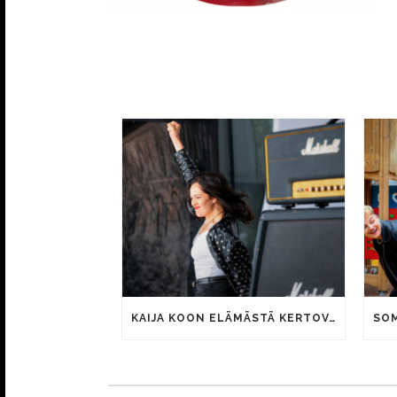
KAIJA KOON ELÄMÄSTÄ KERTOVAN KAUNIS RIETAS ONNELLINEN -ELOKUVAN TRAILER JULKI