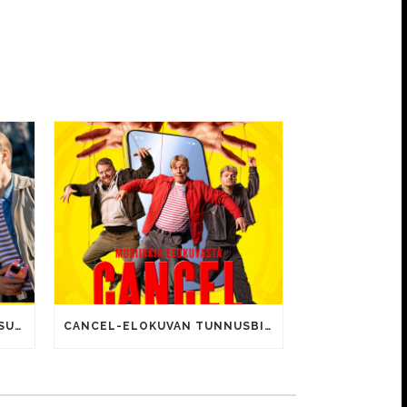
CANCEL-ELOKUVALLE JÄTTISUOSIO – AVAUSPÄIVÄNÄ JO 15 492 KATSOJAA!
CANCEL-ELOKUVAN TUNNUSBIISIN LYRIIKOISSA TUTTUJA MEEMIHOKEMIA YOUTUBE-VIDEOILTA!