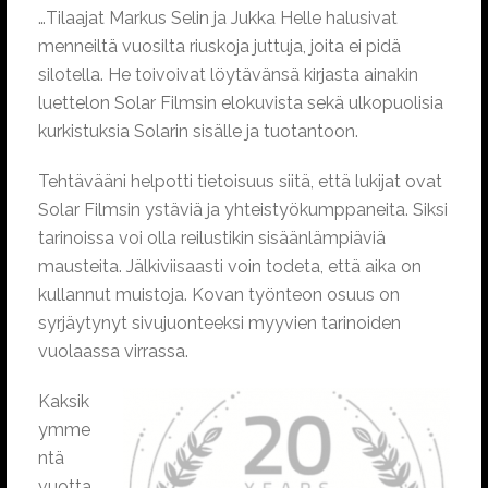
…Tilaajat Markus Selin ja Jukka Helle halusivat
menneiltä vuosilta riuskoja juttuja, joita ei pidä
silotella. He toivoivat löytävänsä kirjasta ainakin
luettelon Solar Filmsin elokuvista sekä ulkopuolisia
kurkistuksia Solarin sisälle ja tuotantoon.
Tehtävääni helpotti tietoisuus siitä, että lukijat ovat
Solar Filmsin ystäviä ja yhteistyökumppaneita. Siksi
tarinoissa voi olla reilustikin sisäänlämpiäviä
mausteita. Jälkiviisaasti voin todeta, että aika on
kullannut muistoja. Kovan työnteon osuus on
syrjäytynyt sivujuonteeksi myyvien tarinoiden
vuolaassa virrassa.
Kaksik
ymme
ntä
vuotta