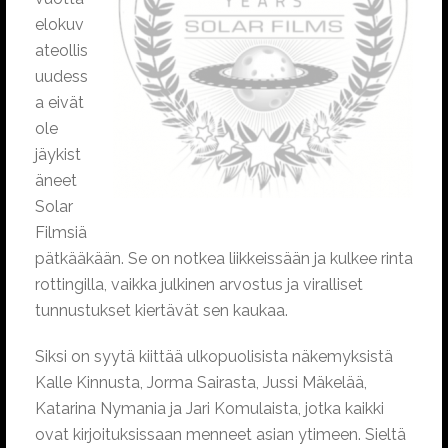
elokuv
ateollis
uudess
a eivät
ole
jäykist
äneet
Solar
Filmsiä
pätkääkään. Se on notkea liikkeissään ja kulkee rinta
rottingilla, vaikka julkinen arvostus ja viralliset
tunnustukset kiertävät sen kaukaa.
Siksi on syytä kiittää ulkopuolisista näkemyksistä
Kalle Kinnusta, Jorma Sairasta, Jussi Mäkelää,
Katarina Nymania ja Jari Komulaista, jotka kaikki
ovat kirjoituksissaan menneet asian ytimeen. Sieltä