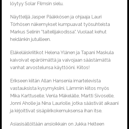
löytyy Solar Filmsin sielu.
Näyttelijä Jasper Pääkkösen ja ohjaaja Lauri
Törhösen näkemykset kumpuavat työsuhteista
Markus Selinin ”taiteilijakodissa”. Vuolaat kehut
heidänkin jutuilleen.
Eläkeläiskriitikot Helena Ylänen ja Tapani Maskula
kaivoivat epäröimättä ja vaivojaan säästämättä
vanhat arvostelunsa käyttööni. Kiitos!
Erikseen kiitän Allan Hansenia imartelevista
vastauksista kysymyksiini. Lämmin kiitos myös
Mika Karttuselle, Venla Mäkelälle, Martti Sivoselle,
Jonni Aholle ja Nina Lauriolle, jotka säästivät aikaani
ja kirjoittivat sisäpiirikokemuksensa ihan itse.
Asiasisällöltään ansioikkain on Jukka Helteen